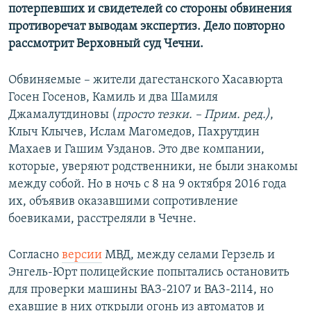
потерпевших и свидетелей со стороны обвинения
противоречат выводам экспертиз. Дело повторно
рассмотрит Верховный суд Чечни.
Обвиняемые – жители дагестанского Хасавюрта
Госен Госенов, Камиль и два Шамиля
Джамалутдиновы (
просто тезки. – Прим. ред.)
,
Клыч Клычев, Ислам Магомедов, Пахрутдин
Махаев и Гашим Узданов. Это две компании,
которые, уверяют родственники, не были знакомы
между собой. Но в ночь с 8 на 9 октября 2016 года
их, объявив оказавшими сопротивление
боевиками, расстреляли в Чечне.
Согласно
версии
МВД, между селами Герзель и
Энгель-Юрт полицейские попытались остановить
для проверки машины ВАЗ-2107 и ВАЗ-2114, но
ехавшие в них открыли огонь из автоматов и