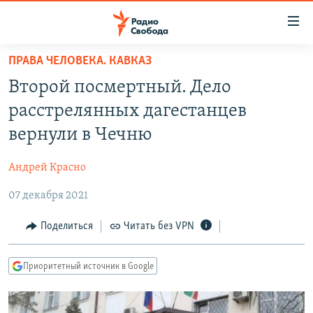
Ссылки
для
упрощенного
ПРАВА ЧЕЛОВЕКА. КАВКАЗ
ПРОГРАММЫ
доступа
Второй посмертный. Дело
ПОДКАСТЫ
Вернуться
расстрелянных дагестанцев
к
АВТОРСКИЕ ПРОЕКТЫ
вернули в Чечню
основному
ЦИТАТЫ СВОБОДЫ
содержанию
Андрей Красно
Вернутся
МНЕНИЯ
к
07 декабря 2021
КУЛЬТУРА
главной
навигации
IDEL.РЕАЛИИ
Поделиться
Читать без VPN
Вернутся
КАВКАЗ.РЕАЛИИ
к
Приоритетный источник в Google
СЕВЕР.РЕАЛИИ
поиску
СИБИРЬ.РЕАЛИИ