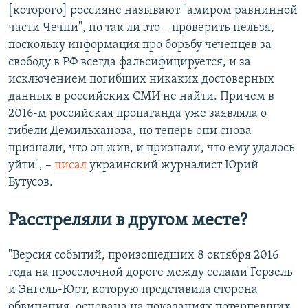
[которого] россияне называют "амиром равнинной
части Чечни", но так ли это – проверить нельзя,
поскольку информация про борьбу чеченцев за
свободу в РФ всегда фальсифицируется, и за
исключением погибших никаких достоверных
данных в российских СМИ не найти. Причем в
2016-м российская пропаганда уже заявляла о
гибели Демильханова, но теперь они снова
признали, что он жив, и признали, что ему удалось
уйти", –
писал
украинский журналист Юрий
Бутусов.
Расстреляли в другом месте?
"Версия событий, произошедших 8 октября 2016
года на проселочной дороге между селами Герзель
и Энгель-Юрт, которую представила сторона
обвинения, основана на показаниях потерпевших