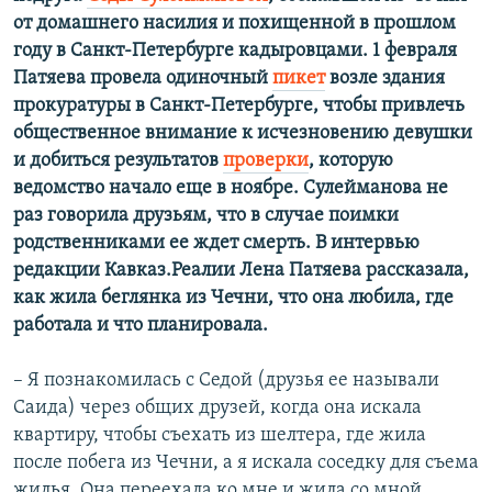
от домашнего насилия и похищенной в прошлом
году в Санкт-Петербурге кадыровцами. 1 февраля
Патяева провела одиночный
пикет
возле здания
прокуратуры в Санкт-Петербурге, чтобы привлечь
общественное внимание к исчезновению девушки
и добиться результатов
проверки
, которую
ведомство начало еще в ноябре. Сулейманова не
раз говорила друзьям, что в случае поимки
родственниками ее ждет смерть. В интервью
редакции Кавказ.Реалии Лена Патяева рассказала,
как жила беглянка из Чечни, что она любила, где
работала и что планировала.
– Я познакомилась с Седой (друзья ее называли
Саида) через общих друзей, когда она искала
квартиру, чтобы съехать из шелтера, где жила
после побега из Чечни, а я искала соседку для съема
жилья. Она переехала ко мне и жила со мной