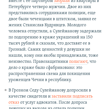
вместе с ее партнером
забрали
из квартиры в
Петербурге четверо мужчин. Двое из них
представились сотрудниками полиции, еще
двое были чеченцами в штатском, заявил ее
жених Станислав Кудрявцев. Молодого
человека отпустили, а Сулейманову задержали
по подозрению в краже украшений на 150
тысяч рублей и сказали, что доставят ее в
Грозный. Самих ценностей у девушки не
нашли, кому они якобы принадлежали, тоже
неизвестно. Правозащитники
полагают
, что
дело о краже было сфабриковано: это
распространенная схема для похищения
уроженцев Чечни в республику.
В Грозном Седу Сулейманову допросили в
качестве свидетеля и
заставили подписать
отказ
от услуг адвокатов. После допроса
девушку на выходе из отдела полиции