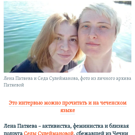
РАСПИСАНИЕ ВЕЩАНИЯ
ПОДПИШИТЕСЬ НА РАССЫЛКУ
СОЦИАЛЬНЫЕ СЕТИ
Все сайты РСЕ/РС
Лена Патяева и Седа Сулейманова, фото из личного архива
Патяевой
Это интервью можно прочитать и на чеченском
языке
Лена Патяева – активистка, феминистка и близкая
подруга
Седы Сулеймановой
, сбежавшей из Чечни