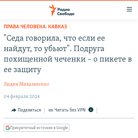
Ссылки
для
упрощенного
ПРАВА ЧЕЛОВЕКА. КАВКАЗ
ПРОГРАММЫ
доступа
"Седа говорила, что если ее
ПОДКАСТЫ
Вернуться
найдут, то убьют". Подруга
к
АВТОРСКИЕ ПРОЕКТЫ
похищенной чеченки – о пикете в
основному
ЦИТАТЫ СВОБОДЫ
содержанию
ее защиту
Вернутся
МНЕНИЯ
к
Лидия Михальченко
КУЛЬТУРА
главной
04 февраля 2024
навигации
IDEL.РЕАЛИИ
Вернутся
КАВКАЗ.РЕАЛИИ
Поделиться
Читать без VPN
к
СЕВЕР.РЕАЛИИ
поиску
Приоритетный источник в Google
СИБИРЬ.РЕАЛИИ