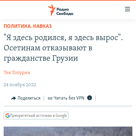
Ссылки
для
упрощенного
ПОЛИТИКА. КАВКАЗ
ПРОГРАММЫ
доступа
"Я здесь родился, я здесь вырос".
ПОДКАСТЫ
Вернуться
Осетинам отказывают в
к
АВТОРСКИЕ ПРОЕКТЫ
гражданстве Грузии
основному
ЦИТАТЫ СВОБОДЫ
содержанию
Тея Топурия
Вернутся
МНЕНИЯ
к
24 ноября 2022
КУЛЬТУРА
главной
навигации
IDEL.РЕАЛИИ
Поделиться
Читать без VPN
Вернутся
КАВКАЗ.РЕАЛИИ
к
Приоритетный источник в Google
СЕВЕР.РЕАЛИИ
поиску
СИБИРЬ.РЕАЛИИ