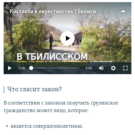
Костаоба в окрестностях Тбилиси
by
Радио Свобода
No media source currently available
0:00
4:06
Что гласит закон?
В соответствии с законом получить грузинское
гражданство может лицо, которое:
является совершеннолетним;