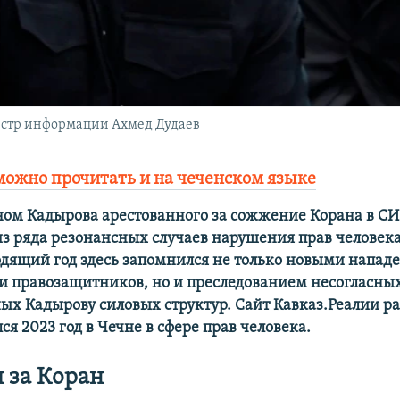
истр информации Ахмед Дудаев
можно прочитать и на чеченском языке
ом Кадырова арестованного за сожжение Корана в СИ
з ряда резонансных случаев нарушения прав человека
ходящий год здесь запомнился не только новыми напад
и правозащитников, но и преследованием несогласны
ых Кадырову силовых структур. Сайт Кавказ.Реалии ра
я 2023 год в Чечне в сфере прав человека.
 за Коран