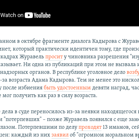
анном в октябре фрагменте диалога Кадырова с Жура
инет, который практически идентичен тому, где прои
 кадрах Журавель
просит
у чиновника разрешения "изу
казывает. Ни одна из публикаций при этом не вызвала 
надзорных органов. В республике уголовное дело
возб
-за возраста Адама Кадырова. Тем не менее это ниско
 после избиения
быть удостоенным
девяти наград, час
 мог получить как раз в силу возраста.
 дела в суде переносилось из-за неявки находящегося
и "потерпевших" – позже Журавель появился с еще за
глазом. Потерпевшими по делу
проходят
13 имамов, се
шен: каждый из них
заявил
об "огромном моральном в