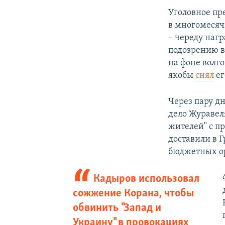
Уголовное пр
в многомесяч
– череду наг
подозрению в
на фоне волг
якобы
снял
ег
Через пару д
дело Журавел
жителей" с п
доставили в 
бюджетных ор
Кадыров использовал
сожжение Корана, чтобы
обвинить "Запад и
Украину" в провокациях