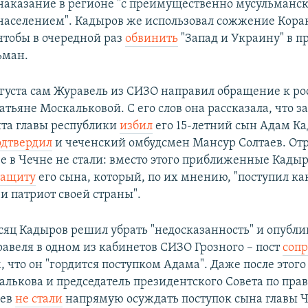
наказание в регионе "с преимущественно мусульманс
населением". Кадыров же использовал сожжение Коран
чтобы в очередной раз
обвинить
"Запад и Украину" в п
ьман.
вгуста сам Журавель из СИЗО направил обращение к р
атьяне Москальковой. С его слов она рассказала, что 
ита главы республики
избил
его 15-летний сын Адам Ка
одтвердил
и чеченский омбудсмен Мансур Солтаев. От
 в Чечне не стали: вместо этого приближенные Кады
защиту
его сына, который, по их мнению, "поступил к
и патриот своей страны".
сяц Кадыров решил убрать "недосказанность" и опубли
авеля в одном из кабинетов СИЗО Грозного – пост
соп
, что он "гордится поступком Адама". Даже после этог
алькова и председатель президентского Совета по пра
еев
не стали
напрямую осуждать поступок сына главы 