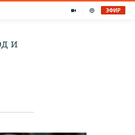
ЭФИР
од и