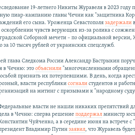
еследование 19-летнего Никиты Журавеля в 2023 году 
ную пиар-кампанию главы Чечни как "защитника Кора
раждений его сына. Уроженца Севастополя
задержали
в
 оскорблении чувств верующих из-за ролика с сожже
оградской Соборной мечети – по официальной версии,
о за 10 тысяч рублей от украинских спецслужб.
ней глава Следкома России Александр Бастрыкин поруч
я в Чечню: это
объяснили
"многочисленными обраще
росьбой признать их потерпевшими. В день, когда аре
Грозный, власти республики
согнали
студентов и работ
ганизаций на митинг с призывами к "народному суду
Федеральные власти не нашли никаких препятствий д
дела в Чечню: сперва решение
поддержал
министр юст
Константин Чуйченко, а в середине июня на встрече с
президент Владимир Путин
заявил
, что Журавель буде