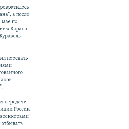
превратилось
на", а после
 мае по
нием Корана
 Журавель
ил передать
ниями
стованного
ников
".
ля передачи
иции России
 "военкорами"
т отбывать