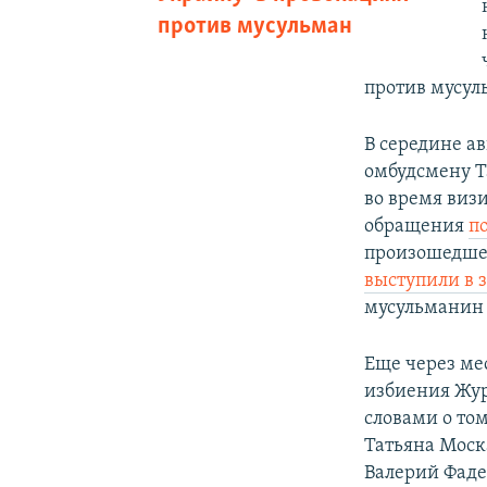
против мусульман
против мусул
В середине а
омбудсмену Т
во время виз
обращения
п
произошедшее
выступили в 
мусульманин 
Еще через ме
избиения Жур
словами о том
Татьяна Моск
Валерий Фад