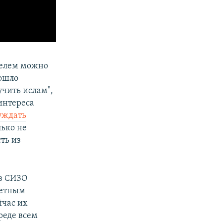
велем можно
зошло
чить ислам",
интереса
уждать
лько не
ть из
 в СИЗО
метным
йчас их
реде всем