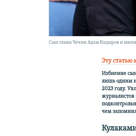
Сын главы Чечни Адам Кадыров и мин
Эту статью 
Избиение сын
лишь одним и
2023 году. У
журналистов 
подконтрольн
чем запомнилс
Кулаками