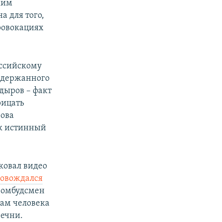
ким
а для того,
ровокациях
оссийскому
задержанного
дыров – факт
рицать
рова
ак истинный
ковал видео
ровождался
о омбудсмен
вам человека
Чечни.