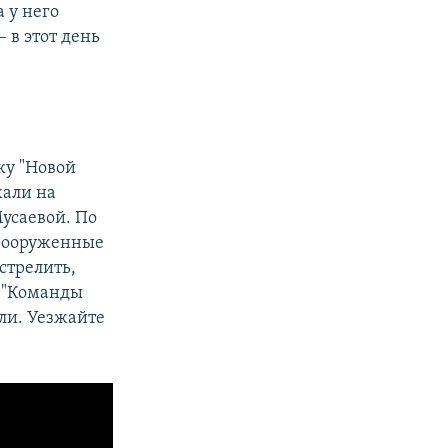
 у него
 в этот день
у "Новой
хали на
усаевой. По
 вооруженные
стрелить,
е "Команды
али. Уезжайте