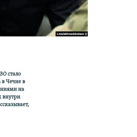
ЗО стало
 в Чечне в
ениями на
х внутри
ссказывает,