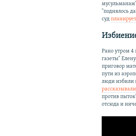
мусульманам",
"поднялось да
суд
планирует
Избиение
Рано утром 4
газеты" Елен
приговор мат
пути из аэро
люди избили 
рассказывал
против пыток
отсюда и нич