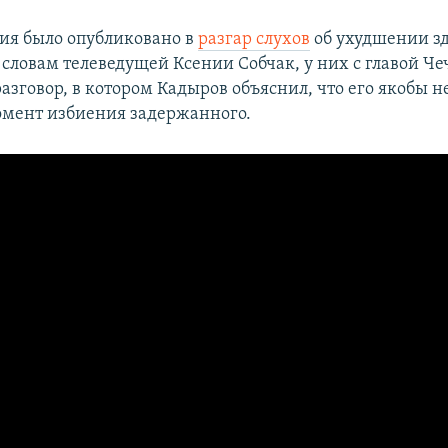
ия было опубликовано в
разгар слухов
об ухудшении з
 словам телеведущей Ксении Собчак, у них с главой Че
зговор, в котором Кадыров объяснил, что его якобы н
омент избиения задержанного.