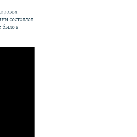
доровья
чни состоялся
е было в