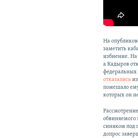
На опубликов
заметить каб
избиение. На
а Кадыров от
федеральных 
отказались
из
помешало ему
которых он не
Рассмотрение
обвиняемого 
синяком под 
допрос завер