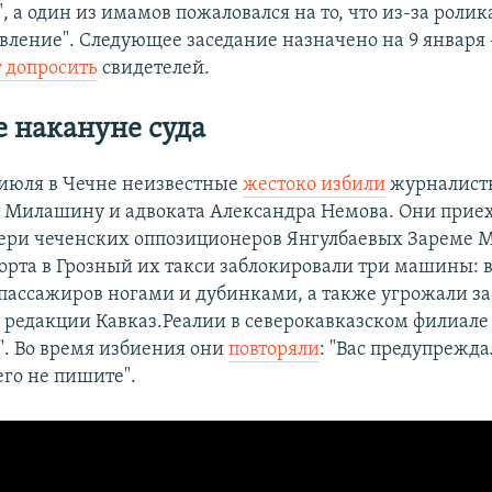
 а один из имамов пожаловался на то, что из-за ролика
вление". Следующее заседание назначено на 9 января –
 допросить
свидетелей.
 накануне суда
 июля в Чечне неизвестные
жестоко избили
журналистк
у Милашину и адвоката Александра Немова. Они прие
ери чеченских оппозиционеров Янгулбаевых Зареме М
порта в Грозный их такси заблокировали три машины:
пассажиров ногами и дубинками, а также угрожали за
и
редакции Кавказ.Реалии в северокавказском филиал
". Во время избиения они
повторяли
: "Вас предупрежд
его не пишите".