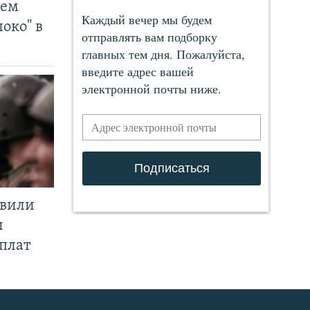
чем
око" в
явили
и
плат