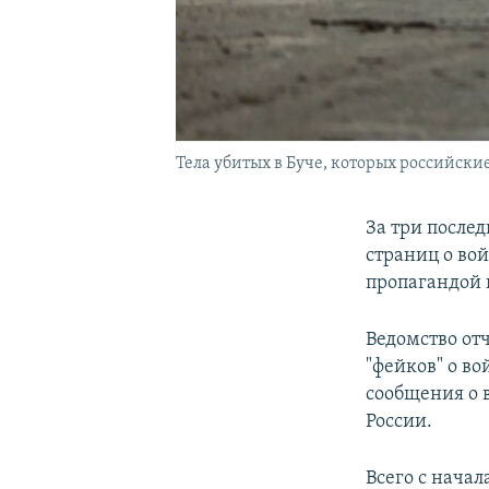
Тела убитых в Буче, которых российски
За три после
страниц о во
пропагандой 
Ведомство отч
"фейков" о в
сообщения о 
России.
Всего с нача