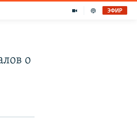
ЭФИР
алов о