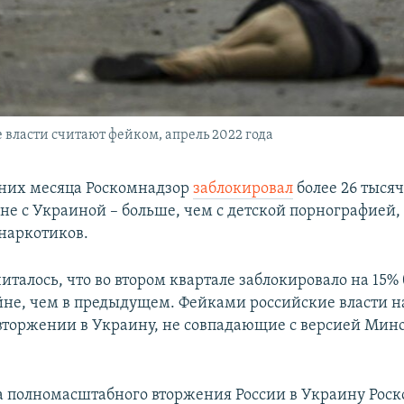
е власти считают фейком, апрель 2022 года
дних месяца Роскомнадзор
заблокировал
более 26 тыся
йне с Украиной – больше, чем с детской порнографией
наркотиков.
италось, что во втором квартале заблокировало на 15%
ойне, чем в предыдущем. Фейками российские власти 
вторжении в Украину, не совпадающие с версией Мин
ла полномасштабного вторжения России в Украину Рос