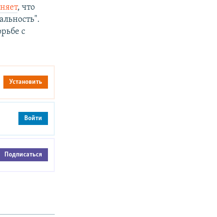
сняет
, что
альность".
орьбе с
Установить
Войти
Подписаться