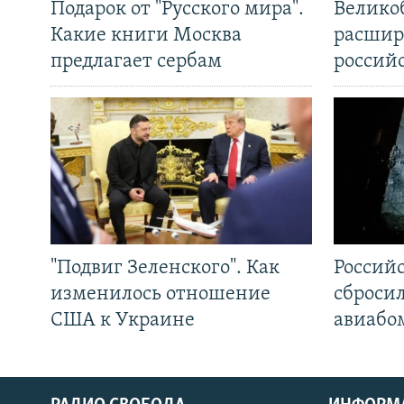
Подарок от "Русского мира".
Велико
Какие книги Москва
расшир
предлагает сербам
россий
"Подвиг Зеленского". Как
Россий
изменилось отношение
сброси
США к Украине
авиабо