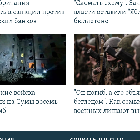
британия
"Сломать схему". За
ила санкции против
власти оставили "Ябл
ских банков
бюллетене
ские войска
"Он погиб, а его объ
ли на Сумы восемь
беглецом". Как семь
мб
военных лишают вы