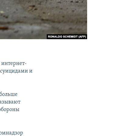
ч интернет-
, суицидами и
 больше
называют
обороны
комнадзор