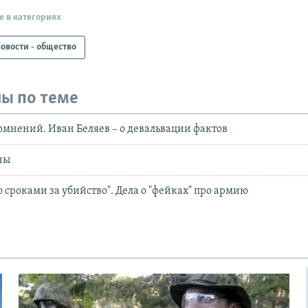
е в категориях
овости - общество
ы по теме
омнений. Иван Беляев – о девальвации фактов
ны
 сроками за убийство". Дела о "фейках" про армию