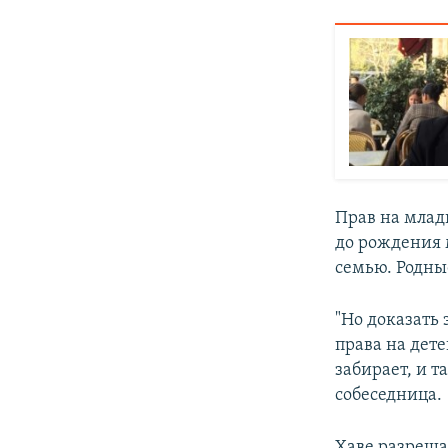
Прав на млад
до рождения 
семью. Родны
"Но доказать 
права на дете
забирает, и т
собеседница.
Хаве разрешаю