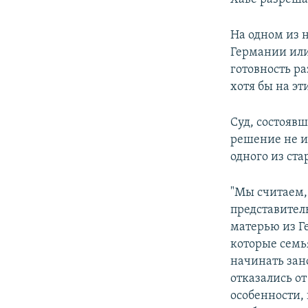
На одном из 
Германии или
готовность ра
хотя бы на эт
Суд, состоявш
решение не ис
одного из ст
"Мы считаем,
представитель
матерью из Г
которые семья
начинать зан
отказались от
особенности, 