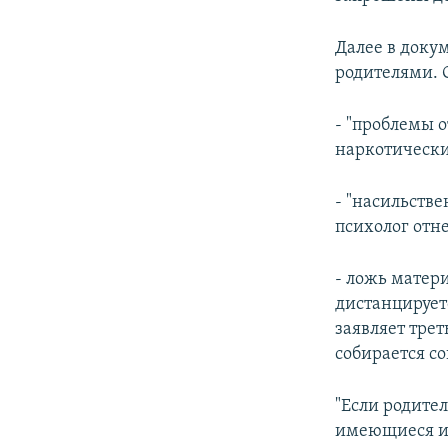
Далее в докум
родителями. 
- "проблемы 
наркотически
- "насильств
психолог отне
- ложь матери
дистанцирует
заявляет тре
собирается с
"Если родител
имеющиеся и 