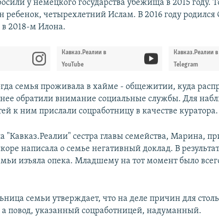
осили у немецкого государства убежища в 2015 году. Т
н ребенок, четырехлетний Ислам. В 2016 году родился 
 в 2018-м Илона.
Кавказ.Реалии в
Кавказ.Реалии в
YouTube
Telegram
когда семья проживала в хайме - общежитии, куда рас
 нее обратили внимание социальные службы. Для наб
тей к ним прислали соцработницу в качестве куратора.
а "Кавказ.Реалии" сестра главы семейства, Марина, п
коре написала о семье негативный доклад. В результат
емьи изъяла опека. Младшему на тот момент было всег
ьница семьи утверждает, что на деле причин для столь
, а повод, указанный соцработницей, надуманный.