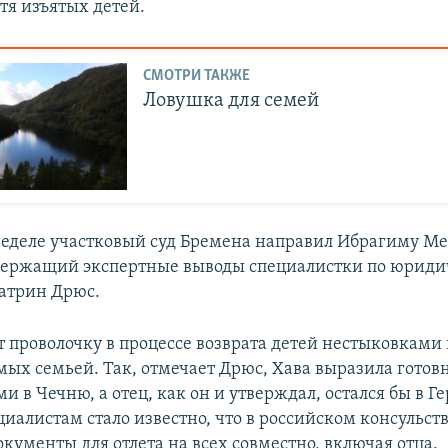
етя изъятых детей.
СМОТРИ ТАКЖЕ
Ловушка для семей
еделе участковый суд Бремена направил Ибрагиму М
держащий экспертные выводы специалистки по юриди
атрин Дрюс.
т проволочку в процессе возврата детей нестыковками 
мых семьей. Так, отмечает Дрюс, Хава выразила готовн
ми в Чечню, а отец, как он и утверждал, остался бы в Г
циалистам стало известно, что в российском консульст
кументы для отлета на всех совместно, включая отца.