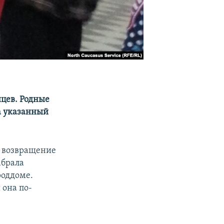
нцев. Родные
а указанный
а возвращение
абрала
роддоме.
 она по-