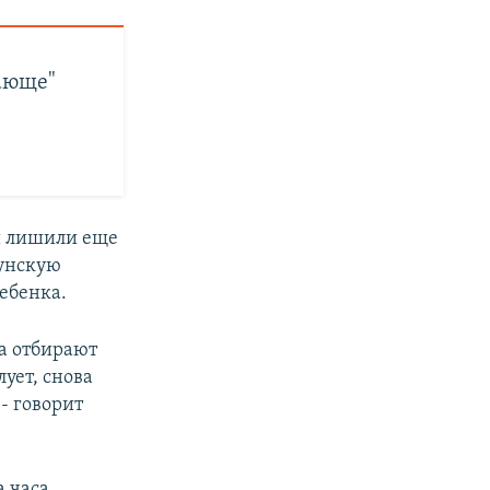
ающе"
й лишили еще
кунскую
ебенка.
ла отбирают
лует, снова
 - говорит
 часа.