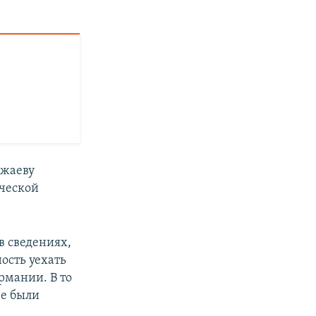
ежаеву
ческой
в сведениях,
ость уехать
ермании. В то
ве были