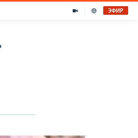
ЭФИР
ь