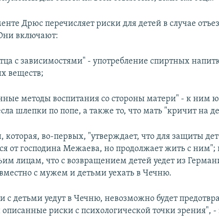
енте Дрюс перечисляет риски для детей в случае отъез
Они включают:
отца с зависимостями" - употребление спиртных напит
х веществ;
енные методы воспитания со стороны матери" - к ним
сла шлепки по попе, а также то, что мать "кричит на де
, которая, во-первых, "утверждает, что для защиты де
ся от господина Межаева, но продолжает жить с ним"; 
тьим лицам, что с возвращением детей уедет из Герман
овместно с мужем и детьми уехать в Чечню.
и с детьми уедут в Чечню, невозможно будет предотвр
описанные риски с психологической точки зрения", -