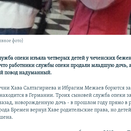
вное фото)
лужба опеки изъяла четверых детей у чеченских беже
 что работники службы опеки продали младшую дочь, 
й повод надуманный.
ечни Хава Салтагириева и Ибрагим Межаев борются з
 находится в Германии. Троих сыновей служба опеки з
 назад, новорожденную дочь - в прошлом году прямо в 
рода Бремен вернул Хаве родительские права, но детей
шена.