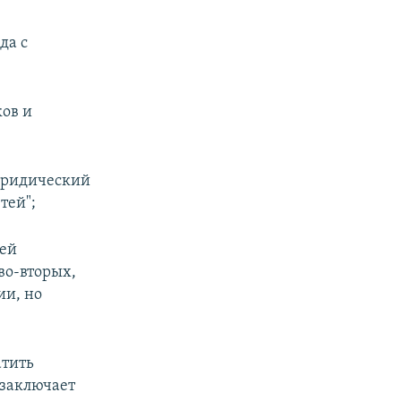
да с
ков и
 юридический
тей";
тей
во-вторых,
ии, но
атить
 заключает