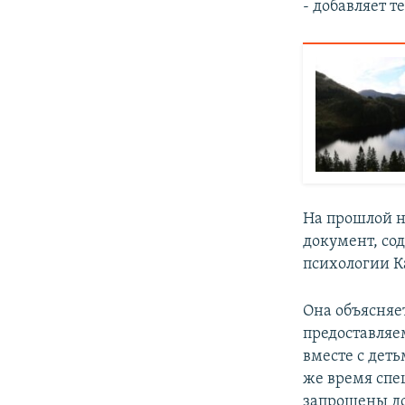
- добавляет т
На прошлой н
документ, со
психологии К
Она объясняе
предоставляе
вместе с деть
же время спе
запрошены до