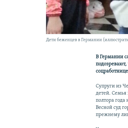
Дети беженцев в Германии (иллюстрати
В Германии с
подозревают,
соцработнице
Супруги из Ч
детей. Семья
полтора года
Весной суд го
прежнему ли