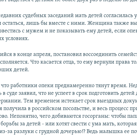
недавних судебных заседаний мать детей согласилась у
 остаться, лишь бы вместе с ними. Женщина также в
звестись с мужем и не показывать ему детей, если опе
их условиях.
ийся в конце апреля, постановил воссоединить семейс
полняется. Что касается отца, то ему вернули права то
арших детей.
 что работники опеки преднамеренно тянут время. Не
 в суде заявил, что не успеет в срок подготовить детей 
ермании. Тем временем истекает срок выездных доку
 получила в российском посольстве, и весь процесс п
ово. Непонятно, чего добиваются госорганы: чтобы пап
 борьбы за детей - или хотят свести с ума мать, которая
из-за разлуки с грудной дочерью!? Ведь малышка ее по