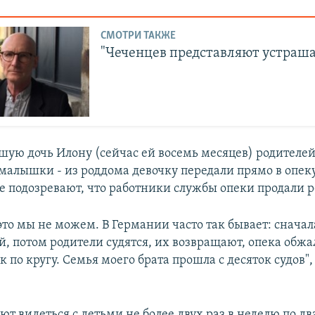
СМОТРИ ТАКЖЕ
"Чеченцев представляют устраш
шую дочь Илону (сейчас ей восемь месяцев) родителе
малышки - из роддома девочку передали прямо в опе
е подозревают, что работники службы опеки продали р
это мы не можем. В Германии часто так бывает: снача
й, потом родители судятся, их возвращают, опека обжа
ак по кругу. Семья моего брата прошла с десяток судов",
т видеться с детьми не более двух раз в неделю по два