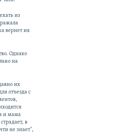
ехать из
ыражала
ка вернет их
тво. Однако
лько на
давно их
для отъезда с
ментов,
риходится
а и мама
 страдает, в
чти не знает",