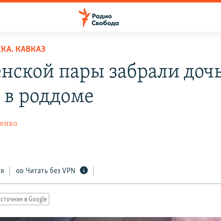
КА. КАВКАЗ
енской пары забрали доч
 в роддоме
ченко
ся
Читать без VPN
сточник в Google