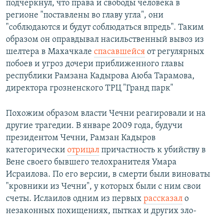
подчеркнул, что права и свободы человека в
регионе "поставлены во главу угла", они
"соблюдаются и будут соблюдаться впредь". Таким
образом он оправдывал насильственный вывоз из
шелтера в Махачкале
спасавшейся
от регулярных
побоев и угроз дочери приближенного главы
республики Рамзана Кадырова Аюба Тарамова,
директора грозненского ТРЦ "Гранд парк"
Похожим образом власти Чечни реагировали и на
другие трагедии. В январе 2009 года, будучи
президентом Чечни, Рамзан Кадыров
категорически
отрицал
причастность к убийству в
Вене своего бывшего телохранителя Умара
Исраилова. По его версии, в смерти были виноваты
"кровники из Чечни", у которых были с ним свои
счеты. Ислаилов одним из первых
рассказал
о
незаконных похищениях, пытках и других зло­