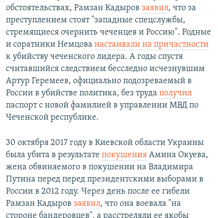
обстоятельствах, Рамзан Кадыров
заявил
, что за
преступлением стоят "западные спецслужбы,
стремящиеся очернить чеченцев и Россию". Родные
и соратники Немцова
настаивали на причастности
к убийству чеченского лидера. А годы спустя
считавшийся следствием бесследно исчезнувшим
Артур Геремеев, официально подозреваемый в
России в убийстве политика, без труда
получил
паспорт с новой фамилией в управлении МВД по
Чеченской республике.
30 октября 2017 году в Киевской области Украины
была убита в результате
покушения
Амина Окуева,
жена обвиняемого в покушении на Владимира
Путина перед перед президентскими выборами в
России в 2012 году. Через день после ее гибели
Рамзан Кадыров
заявил
, что она воевала "на
стороне бандеровцев", а расстреляли ее якобы