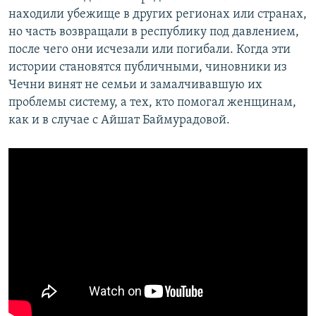
находили убежище в других регионах или странах,
но часть возвращали в республику под давлением,
после чего они исчезали или погибали. Когда эти
истории становятся публичными, чиновники из
Чечни винят не семьи и замалчивавшую их
проблемы систему, а тех, кто помогал женщинам,
как и в случае с Айшат Баймурадовой.