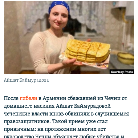
РАСПИСАНИЕ ВЕЩАНИЯ
ПОДПИШИТЕСЬ НА РАССЫЛКУ
СОЦИАЛЬНЫЕ СЕТИ
Все сайты РСЕ/РС
Айшат Баймурадова
После
гибели
в Армении сбежавшей из Чечни от
домашнего насилия Айшат Баймурадовой
чеченские власти вновь обвинили в случившемся
правозащитников. Такой прием уже стал
привычным: на протяжении многих лет
руководство Чечни объясняет любые убийства и