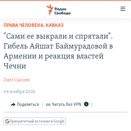
Ссылки
для
упрощенного
ПРАВА ЧЕЛОВЕКА. КАВКАЗ
ПРОГРАММЫ
доступа
"Сами ее выкрали и спрятали".
ПОДКАСТЫ
Вернуться
Гибель Айшат Баймурадовой в
к
АВТОРСКИЕ ПРОЕКТЫ
Армении и реакция властей
основному
ЦИТАТЫ СВОБОДЫ
содержанию
Чечни
Вернутся
МНЕНИЯ
к
Олег Сысоев
КУЛЬТУРА
главной
04 ноября 2025
навигации
IDEL.РЕАЛИИ
Вернутся
КАВКАЗ.РЕАЛИИ
Поделиться
Читать без VPN
к
СЕВЕР.РЕАЛИИ
поиску
Приоритетный источник в Google
СИБИРЬ.РЕАЛИИ