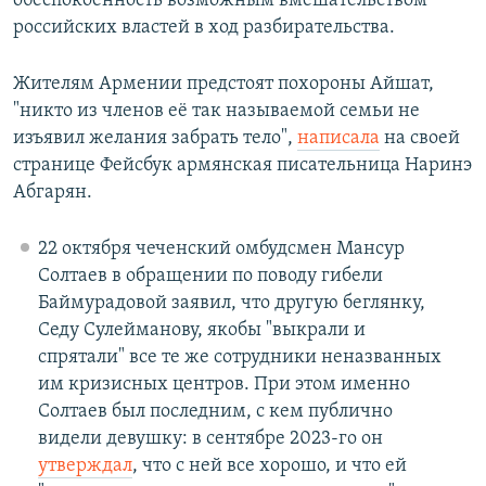
обеспокоенность возможным вмешательством
российских властей в ход разбирательства.
Жителям Армении предстоят похороны Айшат,
"никто из членов её так называемой семьи не
изъявил желания забрать тело",
написала
на своей
странице Фейсбук армянская писательница Наринэ
Абгарян.
22 октября чеченский омбудсмен Мансур
Солтаев в обращении по поводу гибели
Баймурадовой заявил, что другую беглянку,
Седу Сулейманову, якобы "выкрали и
спрятали" все те же сотрудники неназванных
им кризисных центров. При этом именно
Солтаев был последним, с кем публично
видели девушку: в сентябре 2023-го он
утверждал
, что с ней все хорошо, и что ей