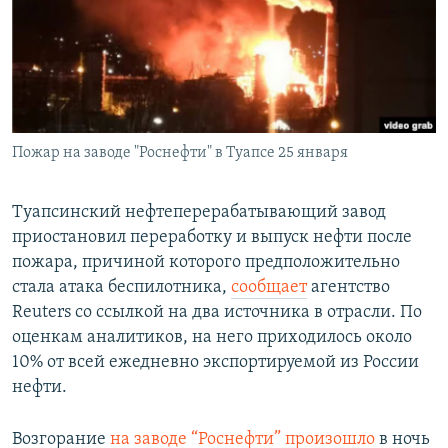
РАСПИСАНИЕ ВЕЩАНИЯ
ПОДПИШИТЕСЬ НА РАССЫЛКУ
СОЦИАЛЬНЫЕ СЕТИ
Пожар на заводе "Роснефти" в Туапсе 25 января
Туапсинский нефтеперерабатывающий завод
приостановил переработку и выпуск нефти после
Все сайты РСЕ/РС
пожара, причиной которого предположительно
стала атака беспилотника,
сообщает
агентство
Reuters со ссылкой на два источника в отрасли. По
оценкам аналитиков, на него приходилось около
10% от всей ежедневно экспортируемой из России
нефти.
Возгорание
на заводе “Роснефти” произошло
в ночь