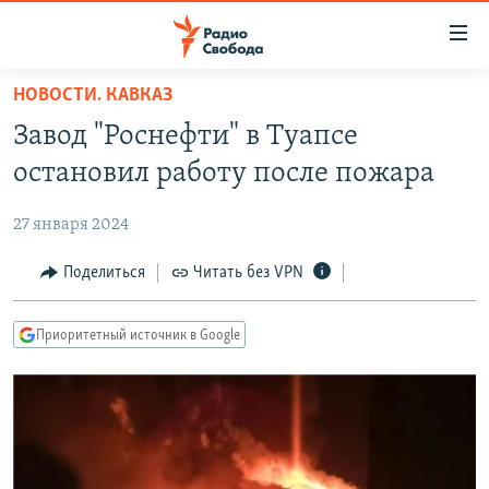
Ссылки
для
упрощенного
НОВОСТИ. КАВКАЗ
ПРОГРАММЫ
доступа
Завод "Роснефти" в Туапсе
ПОДКАСТЫ
Вернуться
остановил работу после пожара
к
АВТОРСКИЕ ПРОЕКТЫ
основному
27 января 2024
ЦИТАТЫ СВОБОДЫ
содержанию
Вернутся
МНЕНИЯ
Поделиться
Читать без VPN
к
КУЛЬТУРА
главной
Приоритетный источник в Google
навигации
IDEL.РЕАЛИИ
Вернутся
КАВКАЗ.РЕАЛИИ
к
СЕВЕР.РЕАЛИИ
поиску
СИБИРЬ.РЕАЛИИ