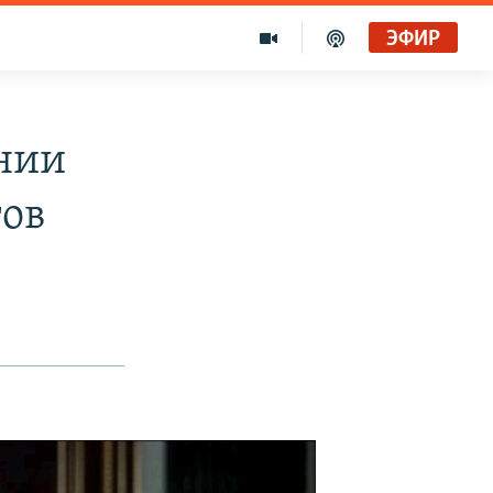
ЭФИР
нии
тов