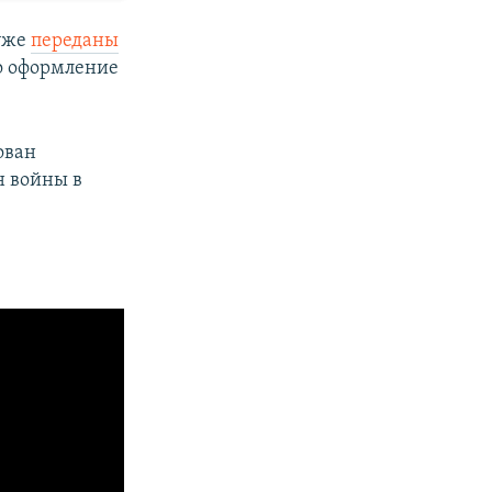
 уже
переданы
о оформление
ован
н войны в