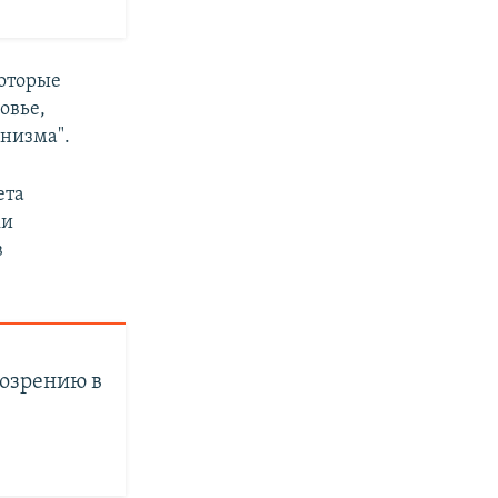
которые
овье,
инизма".
ета
ки
в
дозрению в