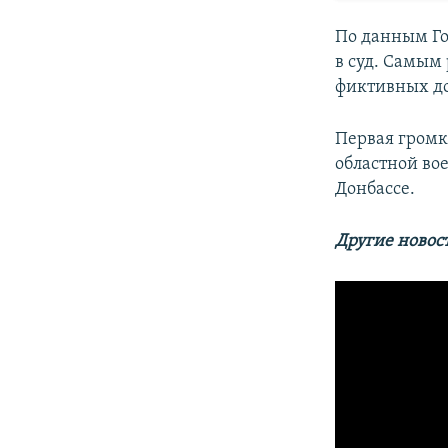
По данным Го
в суд. Самым
фиктивных до
Первая громка
областной во
Донбассе.
Другие новос