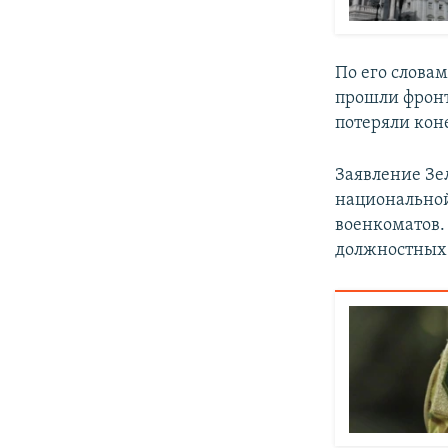
По его слова
прошли фронт 
потеряли кон
Заявление Зе
национальной
военкоматов. 
должностных 