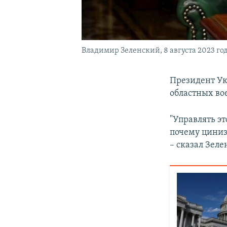
Владимир Зеленский, 8 августа 2023 го
Президент У
областных во
"Управлять э
почему циниз
– сказал Зел