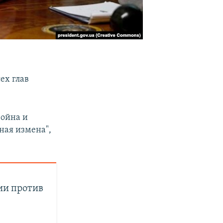
ех глав
война и
ная измена",
ии против