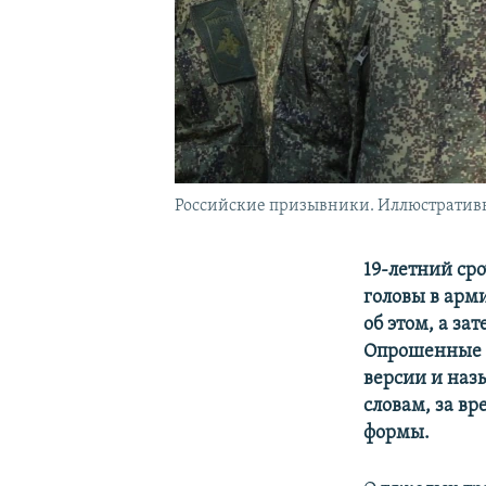
Российские призывники. Иллюстратив
19-летний ср
головы в арм
об этом, а за
Опрошенные р
версии и наз
словам, за в
формы.