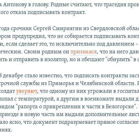
а Антонову в голову. Родные считают, что трагедия пр
ого отказа подписывать контракт.
года срочник Сергей Смирнягин из Свердловской обла
ором предупредил, что не собирается подписывать конт
, если сделает это, то исключительно под давлением 
гическим. Своим родным он
признался
, что на него да
ть и отправить в изолятор, но и обещают "обнулить" в 
В декабре стало известно, что подписать контракты зас
срочной службы из Приморья и Челябинской области.
солдат
уверяют
, что одному из них угрожали в госпитал
попал с температурой, а другим в военкомате выдали 
видом "рапорта о прикреплении к части в Белогорске".
приезде в новую часть им выдали дополнительные лис
ало ясно, что документ подразумевает прямое согласие
виях.