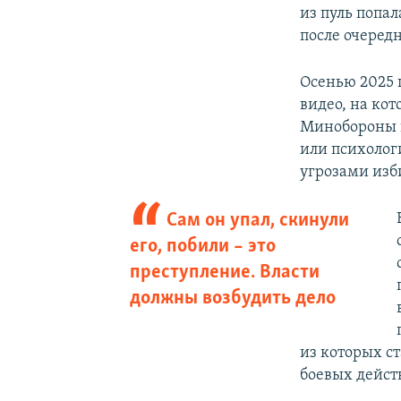
из пуль попал
после очередн
Осенью 2025 
видео, на кот
Минобороны и
или психоло
угрозами изби
Сам он упал, скинули
его, побили – это
преступление. Власти
должны возбудить дело
из которых ст
боевых дейст