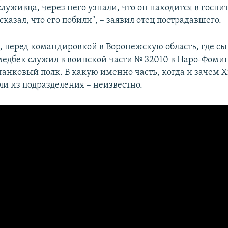
луживца, через него узнали, что он находится в госпит
сказал, что его побили", – заявил отец пострадавшего.
м, перед командировкой в Воронежскую область, где с
медбек служил в воинской части № 32010 в Наро-Фоминс
танковый полк. В какую именно часть, когда и зачем 
и из подразделения – неизвестно.