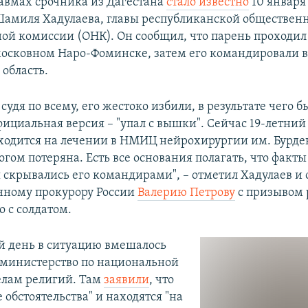
авмах срочника из Дагестана
стало известно
10 января
амиля Хадулаева, главы республиканской обществен
ой комиссии (ОНК). Он сообщил, что парень проходил
московном Наро-Фоминске, затем его командировали 
область.
судя по всему, его жестоко избили, в результате чего б
фициальная версия – "упал с вышки". Сейчас 19-летний
ходится на лечении в НМИЦ нейрохирургии им. Бурде
гом потеряна. Есть все основания полагать, что факты
 скрывались его командирами", – отметил Хадулаев и 
нному прокурору России
Валерию Петрову
с призывом 
 с солдатом.
 день в ситуацию вмешалось
 министерство по национальной
елам религий. Там
заявили
, что
 обстоятельства" и находятся "на