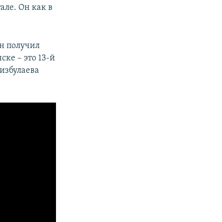
але. Он как в
ын получил
ке – это 13-й
Хизбулаева