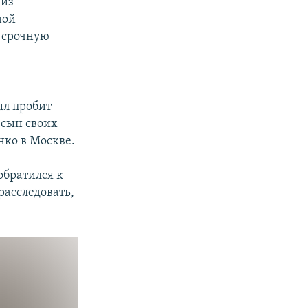
 из
ной
 срочную
в
ыл пробит
 сын своих
нко в Москве.
обратился к
расследовать,