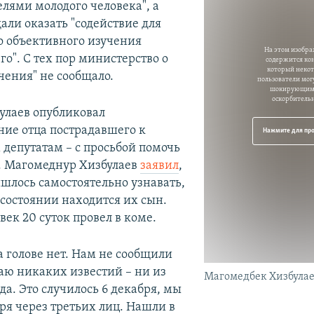
елями молодого человека", а
али оказать "содействие для
о объективного изучения
На этом изобр
о". С тех пор министерство о
содержится ко
который неко
чения" не сообщало.
пользователи могу
шокирующим
оскорбитель
дулаев опубликовал
ие отца пострадавшего к
Нажмите для пр
 депутатам – с просьбой помочь
". Магомеднур Хизбулаев
заявил
,
ишлось самостоятельно узнавать,
 состоянии находится их сын.
ек 20 суток провел в коме.
а голове нет. Нам не сообщили
чаю никаких известий – ни из
Магомедбек Хизбулае
да. Это случилось 6 декабря, мы
ря через третьих лиц. Нашли в