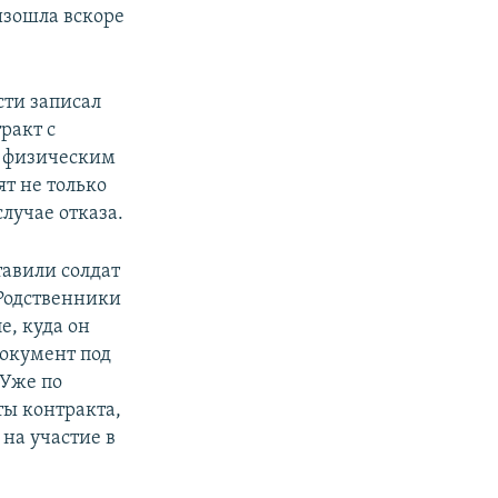
оизошла вскоре
сти записал
ракт с
– физическим
вят не только
случае отказа.
тавили солдат
 Родственники
е, куда он
документ под
 Уже по
ты контракта,
 на участие в