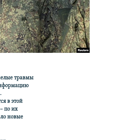
желые травмы
 информацию
.
я в этой
– по их
ело новые