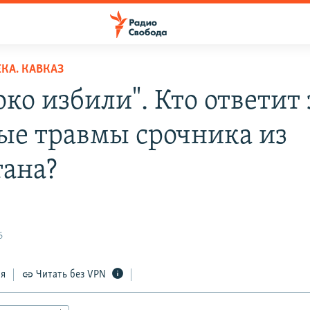
КА. КАВКАЗ
ко избили". Кто ответит 
ые травмы срочника из
тана?
6
ся
Читать без VPN