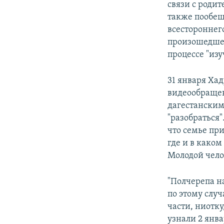
связи с родит
также пообещ
всестороннег
произошедшег
процессе "изу
31 января Ха
видеообращен
дагестанским
"разобраться
что семье пр
где и в каком
Молодой челов
"Полчерепа н
по этому слу
части, ниотку
узнали 2 янва