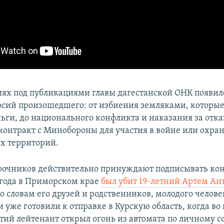
ях под публикациями главы дагестанской ОНК появило
рсий произошедшего: от избиения земляками, которы
ьги, до национального конфликта и наказания за отка
контракт с Минобороны для участия в войне или охра
х территорий.
рочников действительно принуждают подписывать кон
 года в Приморском крае
был убит 19-летний Артем Ан
о словам его друзей и родственников, молодого челове
 уже готовили к отправке в Курскую область, когда во
тий лейтенант открыл огонь из автомата по личному со