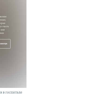
ажение
нтент,
торые
т счесть
 или
ным
осмотра
в в госпитале