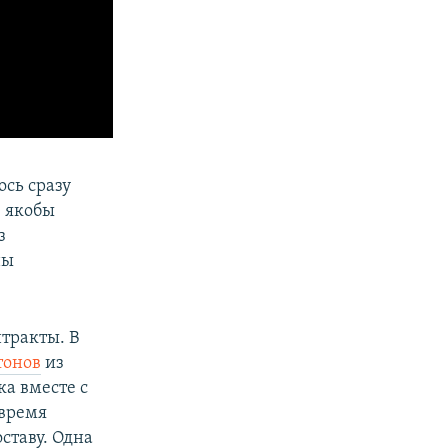
сь сразу
е якобы
з
ны
тракты. В
тонов
из
ка вместе с
 время
ставу. Одна