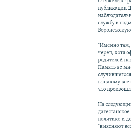
О тяжелых тр
публикации Ш
наблюдательн
службу в под
Воронежскую 
"Именно там, 
череп, хотя о
родителей на
Память во мно
случившегося
главному вое
что произошло
На следующий
дагестанское
политике и д
"выясняют все