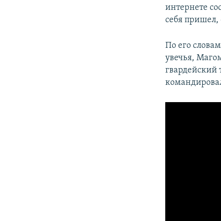
интернете сос
себя пришел, 
По его слова
увечья, Маго
гвардейский 
командировал