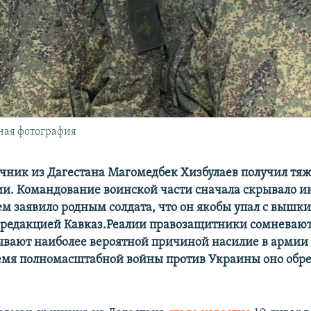
ная фотография
очник из Дагестана Магомедбек Хизбулаев получил тя
ии. Командование воинской части сначала скрывало
тем заявило родным солдата, что он якобы упал с вышки
едакцией Кавказ.Реалии правозащитники сомневаютс
ывают наиболее вероятной причиной насилие в армии 
ремя полномасштабной войны против Украины оно обр