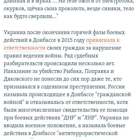
длинная и в муках ... На теле ожоги от электротока,
окурков, щёчка сына проколота, везде синяки, тело
как будто сверлили…"
Украина после окончания горячей фазы боевых
действий в Донбассе в 2015 году
привлекала к
ответственности
своих граждан за нарушение
правил ведения войны. Ряд судебных
разбирательств происходили несколько лет.
Наказание за убийство Рыбака, Поправка и
Дяковского не понесли до сих пор даже те, кто
признавался в содеянном преступлении. Россия
называла происходящее в Донбассе "гражданской
войной" и отказывалась от ответственности, хотя
были многочисленные свидетельства ее помощи
при боевых действиях "ДНР" и "ЛНР". Украина не
вводила военное положение, а называла боевые
действия в Донбассе "антитеррористической