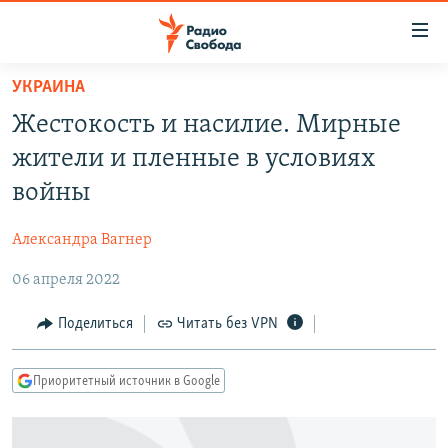
Ссылки
для
упрощенного
УКРАИНА
ПРОГРАММЫ
доступа
Жестокость и насилие. Мирные
ПОДКАСТЫ
Вернуться
жители и пленные в условиях
к
АВТОРСКИЕ ПРОЕКТЫ
войны
основному
ЦИТАТЫ СВОБОДЫ
содержанию
Александра Вагнер
Вернутся
МНЕНИЯ
к
06 апреля 2022
КУЛЬТУРА
главной
навигации
IDEL.РЕАЛИИ
Поделиться
Читать без VPN
Вернутся
КАВКАЗ.РЕАЛИИ
к
Приоритетный источник в Google
СЕВЕР.РЕАЛИИ
поиску
СИБИРЬ.РЕАЛИИ