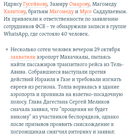
Идрису
Гусейнову
, Замиру
Омарову
, Магомеду
Халитову
, братьям
Магомеду
и
Мусе
Саддулаевым.
Их привлекли к ответственности по заявлению
сотрудников ФСБ – те обнаружили записи в группе
WhatsApp, где состояло 40 человек.
Несколько сотен человек вечером 29 октября
захватили
аэропорт Махачкалы, пытаясь
найти пассажиров транзитного рейса из Тель-
Авива. Собравшиеся выступали против
действий Израиля в Газе и требовали изгнать
евреев из региона. Толпа ворвалась в здание
аэропорта и проникла на взлетно-посадочную
полосу. Глава Дагестана Сергей Меликов
сначала заявил, что "прощения не будет
никому" из участников беспорядков, однако
после призывов проявить снисхождение к
погромщикам смягчил риторику и заявил: