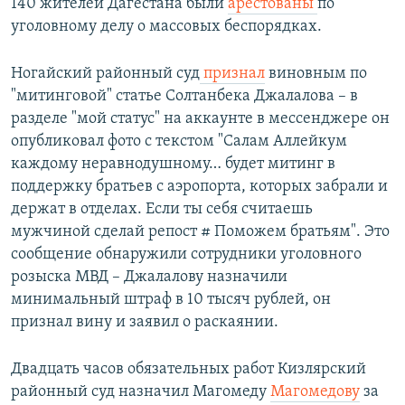
140 жителей Дагестана были
арестованы
по
уголовному делу о массовых беспорядках.
Ногайский районный суд
признал
виновным по
"митинговой" статье Солтанбека Джалалова – в
разделе "мой статус" на аккаунте в мессенджере он
опубликовал фото с текстом "Салам Аллейкум
каждому неравнодушному… будет митинг в
поддержку братьев с аэропорта, которых забрали и
держат в отделах. Если ты себя считаешь
мужчиной сделай репост # Поможем братьям". Это
сообщение обнаружили сотрудники уголовного
розыска МВД – Джалалову назначили
минимальный штраф в 10 тысяч рублей, он
признал вину и заявил о раскаянии.
Двадцать часов обязательных работ Кизлярский
районный суд назначил Магомеду
Магомедову
за