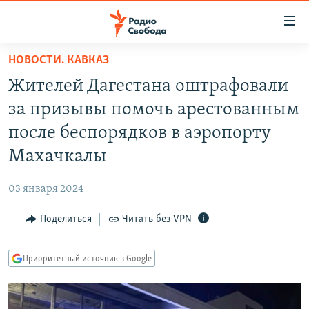
Ссылки
для
упрощенного
НОВОСТИ. КАВКАЗ
ПРОГРАММЫ
доступа
Жителей Дагестана оштрафовали
ПОДКАСТЫ
Вернуться
за призывы помочь арестованным
к
АВТОРСКИЕ ПРОЕКТЫ
после беспорядков в аэропорту
основному
ЦИТАТЫ СВОБОДЫ
содержанию
Махачкалы
Вернутся
МНЕНИЯ
к
03 января 2024
КУЛЬТУРА
главной
Поделиться
Читать без VPN
навигации
IDEL.РЕАЛИИ
Вернутся
КАВКАЗ.РЕАЛИИ
к
Приоритетный источник в Google
СЕВЕР.РЕАЛИИ
поиску
СИБИРЬ.РЕАЛИИ