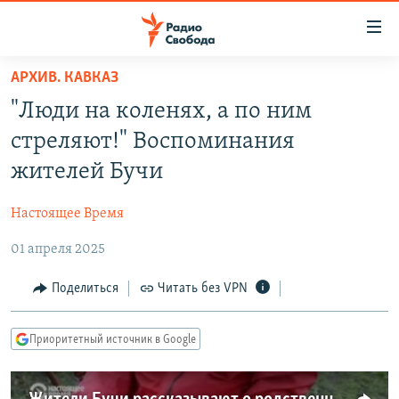
Ссылки
для
упрощенного
АРХИВ. КАВКАЗ
ПРОГРАММЫ
доступа
"Люди на коленях, а по ним
ПОДКАСТЫ
Вернуться
стреляют!" Воспоминания
к
АВТОРСКИЕ ПРОЕКТЫ
жителей Бучи
основному
ЦИТАТЫ СВОБОДЫ
содержанию
Настоящее Время
Вернутся
МНЕНИЯ
к
01 апреля 2025
КУЛЬТУРА
главной
навигации
IDEL.РЕАЛИИ
Поделиться
Читать без VPN
Вернутся
КАВКАЗ.РЕАЛИИ
к
Приоритетный источник в Google
СЕВЕР.РЕАЛИИ
поиску
СИБИРЬ.РЕАЛИИ