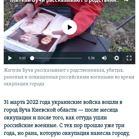
Жители Бучи рассказывают о родственниках, убитых, раненых и похищенных российскими военными во время оккупации города
РАСПИСАНИЕ ВЕЩАНИЯ
ПОДПИШИТЕСЬ НА РАССЫЛКУ
No media source currently available
СОЦИАЛЬНЫЕ СЕТИ
Auto
0:00
5:36
240p
Жители Бучи рассказывают о родственниках, убитых,
Все сайты РСЕ/РС
раненых и похищенных российскими военными во время
360p
оккупации города
480p
Auto
240p
360p
480p
720p
31 марта 2022 года украинские войска вошли в
720p
1080p
город Буча Киевской области — после месяца
1080p
оккупации и после того, как оттуда ушли
российские военные. С тех пор прошло уже три
года, но рана, которую оккупация нанесла городу,