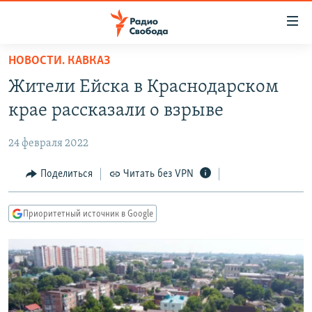
Ссылки
для
упрощенного
НОВОСТИ. КАВКАЗ
ПРОГРАММЫ
доступа
Жители Ейска в Краснодарском
ПОДКАСТЫ
Вернуться
крае рассказали о взрыве
к
АВТОРСКИЕ ПРОЕКТЫ
основному
24 февраля 2022
ЦИТАТЫ СВОБОДЫ
содержанию
Вернутся
МНЕНИЯ
Поделиться
Читать без VPN
к
КУЛЬТУРА
главной
Приоритетный источник в Google
навигации
IDEL.РЕАЛИИ
Вернутся
КАВКАЗ.РЕАЛИИ
к
СЕВЕР.РЕАЛИИ
поиску
СИБИРЬ.РЕАЛИИ