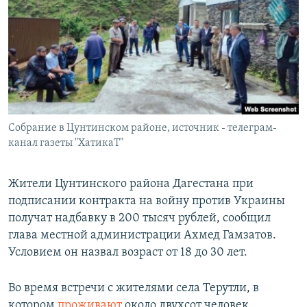
РАСПИСАНИЕ ВЕЩАНИЯ
ПОДПИШИТЕСЬ НА РАССЫЛКУ
СОЦИАЛЬНЫЕ СЕТИ
Собрание в Цунтинском районе, источник - телеграм-
канал газеты "ХатикаТ"
Все сайты РСЕ/РС
Жители Цунтинского района Дагестана при
подписании контракта на войну против Украины
получат надбавку в 200 тысяч рублей, сообщил
глава местной администрации Ахмед Гамзатов.
Условием он назвал возраст от 18 до 30 лет.
Во время встречи с жителями села Терутли, в
котором
проживают
около двухсот человек,