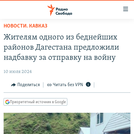
Ссылки
для
упрощенного
НОВОСТИ. КАВКАЗ
ПРОГРАММЫ
доступа
Жителям одного из беднейших
ПОДКАСТЫ
Вернуться
районов Дагестана предложили
к
АВТОРСКИЕ ПРОЕКТЫ
надбавку за отправку на войну
основному
ЦИТАТЫ СВОБОДЫ
содержанию
10 июля 2024
Вернутся
МНЕНИЯ
к
Поделиться
Читать без VPN
КУЛЬТУРА
главной
навигации
IDEL.РЕАЛИИ
Приоритетный источник в Google
Вернутся
КАВКАЗ.РЕАЛИИ
к
СЕВЕР.РЕАЛИИ
поиску
СИБИРЬ.РЕАЛИИ