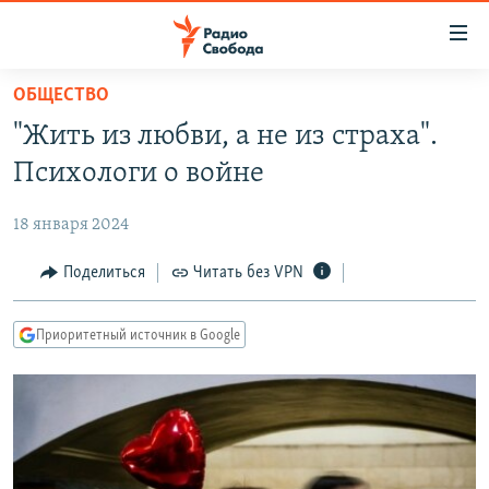
Ссылки
для
упрощенного
ОБЩЕСТВО
ПРОГРАММЫ
доступа
"Жить из любви, а не из страха".
ПОДКАСТЫ
Вернуться
Психологи о войне
к
АВТОРСКИЕ ПРОЕКТЫ
основному
18 января 2024
ЦИТАТЫ СВОБОДЫ
содержанию
Вернутся
МНЕНИЯ
Поделиться
Читать без VPN
к
КУЛЬТУРА
главной
Приоритетный источник в Google
навигации
IDEL.РЕАЛИИ
Вернутся
КАВКАЗ.РЕАЛИИ
к
СЕВЕР.РЕАЛИИ
поиску
СИБИРЬ.РЕАЛИИ