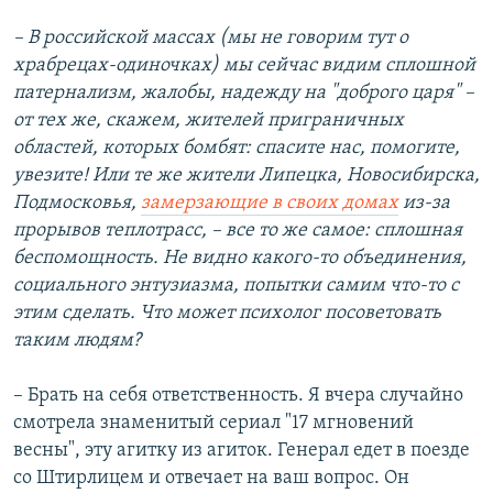
– В российской массах (мы не говорим тут о
храбрецах-одиночках) мы сейчас видим сплошной
патернализм, жалобы, надежду на "доброго царя" –
от тех же, скажем, жителей приграничных
областей, которых бомбят: спасите нас, помогите,
увезите! Или те же жители Липецка, Новосибирска,
Подмосковья,
замерзающие в своих домах
из-за
прорывов теплотрасс, – все то же самое: сплошная
беспомощность. Не видно какого-то объединения,
социального энтузиазма, попытки самим что-то с
этим сделать. Что может психолог посоветовать
таким людям?
– Брать на себя ответственность. Я вчера случайно
смотрела знаменитый сериал "17 мгновений
весны", эту агитку из агиток. Генерал едет в поезде
со Штирлицем и отвечает на ваш вопрос. Он