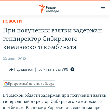
Ссылки
для
упрощенного
НОВОСТИ
ПРОГРАММЫ
доступа
При получении взятки задержан
ПОДКАСТЫ
Вернуться
гендиректор Сибирского
к
АВТОРСКИЕ ПРОЕКТЫ
химического комбината
основному
ЦИТАТЫ СВОБОДЫ
содержанию
22 июня 2012
Вернутся
МНЕНИЯ
к
Поделиться
Читать без VPN
КУЛЬТУРА
главной
навигации
IDEL.РЕАЛИИ
Приоритетный источник в Google
Вернутся
КАВКАЗ.РЕАЛИИ
к
В Томской области задержан при получении взятки
СЕВЕР.РЕАЛИИ
поиску
генеральный директор Сибирского химического
СИБИРЬ.РЕАЛИИ
комбината Владимир Короткевич, сообщила пресс-