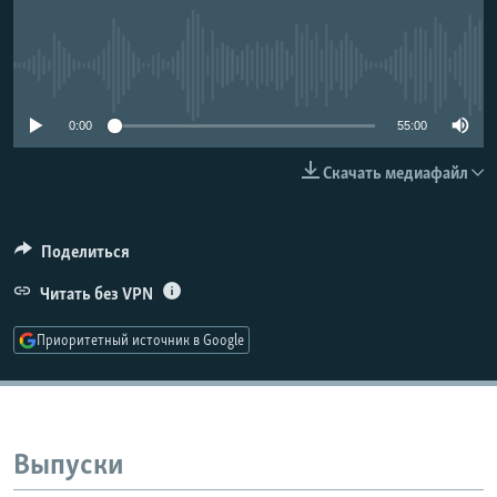
РАСПИСАНИЕ ВЕЩАНИЯ
ПОДПИШИТЕСЬ НА РАССЫЛКУ
No media source currently available
СОЦИАЛЬНЫЕ СЕТИ
0:00
55:00
Скачать медиафайл
Поделиться
Все сайты РСЕ/РС
Читать без VPN
Приоритетный источник в Google
Выпуски