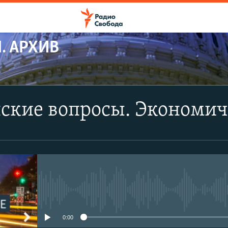
. АРХИВ
ПОДПИСАТЬСЯ
ские вопросы. Экономич
Apple Podcasts
Spotify
CastBox
No media source currently avail
YouTube
0:00