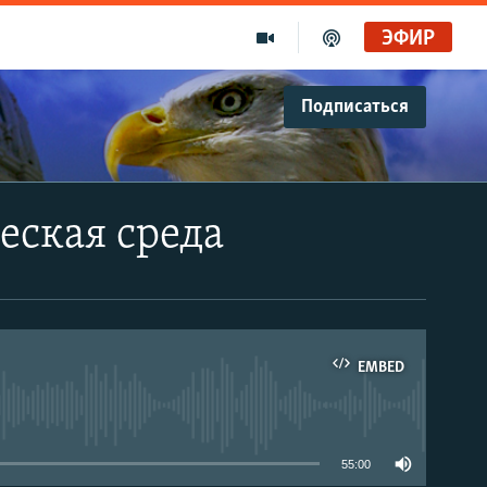
ЭФИР
Подписаться
еская среда
EMBED
able
55:00