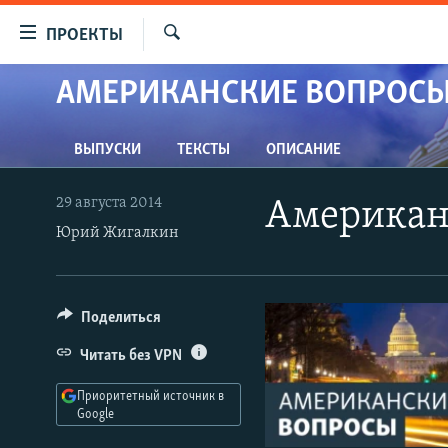
Ссылки
ПРОЕКТЫ
для
Искать
упрощенного
АМЕРИКАНСКИЕ ВОПРОСЫ
ПРОГРАММЫ
доступа
ПОДКАСТЫ
Вернуться
ВЫПУСКИ
ТЕКСТЫ
ОПИСАНИЕ
АВТОРСКИЕ ПРОЕКТЫ
к
основному
ЦИТАТЫ СВОБОДЫ
29 августа 2014
Американ
содержанию
МНЕНИЯ
Юрий Жигалкин
Вернутся
КУЛЬТУРА
к
главной
IDEL.РЕАЛИИ
Поделиться
навигации
КАВКАЗ.РЕАЛИИ
Вернутся
Читать без VPN
к
СЕВЕР.РЕАЛИИ
поиску
Приоритетный источник в
СИБИРЬ.РЕАЛИИ
Google