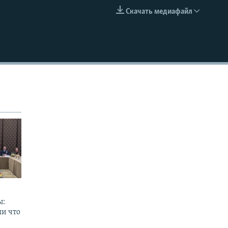
Скачать медиафайл
EMBED
ы:
ли что