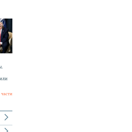
ы.
 или
 части