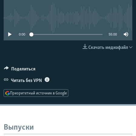
РАСПИСАНИЕ ВЕЩАНИЯ
ПОДПИШИТЕСЬ НА РАССЫЛКУ
No media source currently available
СОЦИАЛЬНЫЕ СЕТИ
0:00
55:00
Скачать медиафайл
Поделиться
Все сайты РСЕ/РС
Читать без VPN
Приоритетный источник в Google
Выпуски