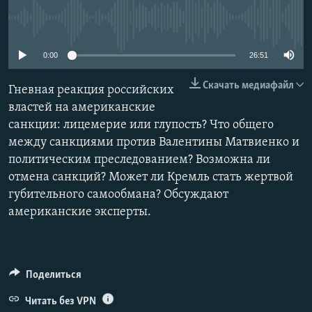
РАСПИСАНИЕ ВЕЩАНИЯ
No media source currently available
ПОДПИШИТЕСЬ НА РАССЫЛКУ
0:00
26:51
СОЦИАЛЬНЫЕ СЕТИ
Скачать медиафайл
Гневная реакция российских
властей на американские
санкции: лицемерие или глупость? Что общего
между санкциями против Валентины Матвиенко и
политическим преследованием? Возможна ли
Все сайты РСЕ/РС
отмена санкций? Может ли Кремль стать жертвой
губительного самообмана? Обсуждают
американские эксперты.
Поделиться
Читать без VPN