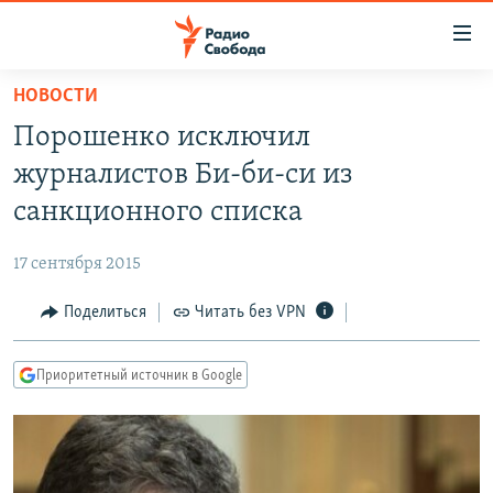
Ссылки
для
упрощенного
НОВОСТИ
ПРОГРАММЫ
доступа
Порошенко исключил
ПОДКАСТЫ
Вернуться
журналистов Би-би-си из
к
АВТОРСКИЕ ПРОЕКТЫ
санкционного списка
основному
ЦИТАТЫ СВОБОДЫ
содержанию
17 сентября 2015
Вернутся
МНЕНИЯ
к
Поделиться
Читать без VPN
КУЛЬТУРА
главной
навигации
IDEL.РЕАЛИИ
Приоритетный источник в Google
Вернутся
КАВКАЗ.РЕАЛИИ
к
СЕВЕР.РЕАЛИИ
поиску
СИБИРЬ.РЕАЛИИ