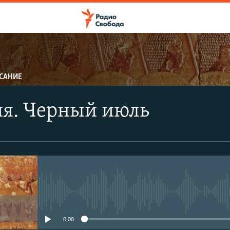
САНИЕ
ПОДПИСАТЬСЯ
ия. Черный июль
Apple Podcasts
CastBox
Подписаться
No media source currently avail
0:00