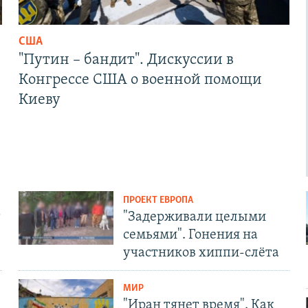
США
"Путин – бандит". Дискуссии в
Конгрессе США о военной помощи
Киеву
ПРОЕКТ ЕВРОПА
т
"Задерживали целыми
семьями". Гонения на
участников хиппи-слёта
МИР
"Иран тянет время". Как