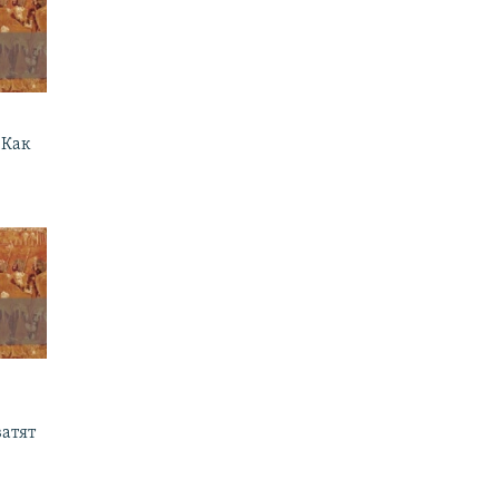
 Как
ватят