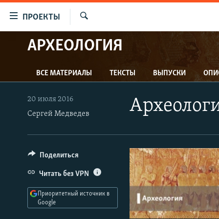
Ссылки
ПРОЕКТЫ
для
Искать
упрощенного
АРХЕОЛОГИЯ
ПРОГРАММЫ
доступа
ПОДКАСТЫ
Вернуться
ВСЕ МАТЕРИАЛЫ
ТЕКСТЫ
ВЫПУСКИ
ОПИ
АВТОРСКИЕ ПРОЕКТЫ
к
основному
ЦИТАТЫ СВОБОДЫ
20 июля 2016
Археолог
содержанию
МНЕНИЯ
Сергей Медведев
Вернутся
КУЛЬТУРА
к
главной
IDEL.РЕАЛИИ
Поделиться
навигации
КАВКАЗ.РЕАЛИИ
Вернутся
Читать без VPN
к
СЕВЕР.РЕАЛИИ
поиску
Приоритетный источник в
СИБИРЬ.РЕАЛИИ
Google