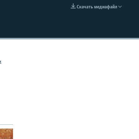
Скачать медиафайл
EMBED
м