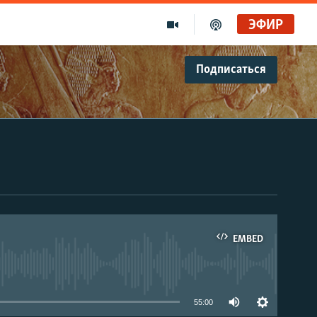
ЭФИР
Подписаться
EMBED
able
55:00