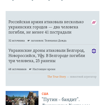
США
"Путин – бандит".