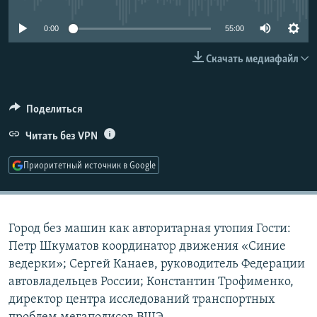
РАСПИСАНИЕ ВЕЩАНИЯ
0:00
55:00
ПОДПИШИТЕСЬ НА РАССЫЛКУ
Скачать медиафайл
СОЦИАЛЬНЫЕ СЕТИ
Поделиться
Читать без VPN
Приоритетный источник в Google
Все сайты РСЕ/РС
Город без машин как авторитарная утопия Гости:
Петр Шкуматов координатор движения «Синие
ведерки»; Сергей Канаев, руководитель Федерации
автовладельцев России; Константин Трофименко,
директор центра исследований транспортных