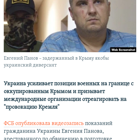
РАСПИСАНИЕ ВЕЩАНИЯ
ПОДПИШИТЕСЬ НА РАССЫЛКУ
СОЦИАЛЬНЫЕ СЕТИ
Евгений Панов – задержанный в Крыму якобы
украинский диверсант
Все сайты РСЕ/РС
Украина усиливает позиции военных на границе с
оккупированным Крымом и призывает
международные организации отреагировать на
"провокацию Кремля"
ФСБ опубликовала видеозапись
показаний
гражданина Украины Евгения Панова,
арестованного по обвинению в подготовке