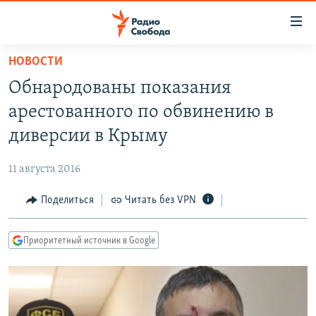
Ссылки
для
упрощенного
НОВОСТИ
ПРОГРАММЫ
доступа
Обнародованы показания
ПОДКАСТЫ
Вернуться
арестованного по обвинению в
к
АВТОРСКИЕ ПРОЕКТЫ
диверсии в Крыму
основному
ЦИТАТЫ СВОБОДЫ
содержанию
11 августа 2016
Вернутся
МНЕНИЯ
к
Поделиться
Читать без VPN
КУЛЬТУРА
главной
навигации
IDEL.РЕАЛИИ
Приоритетный источник в Google
Вернутся
КАВКАЗ.РЕАЛИИ
к
СЕВЕР.РЕАЛИИ
поиску
СИБИРЬ.РЕАЛИИ