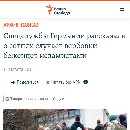
Ссылки
для
упрощенного
АРХИВ. КАВКАЗ
ПРОГРАММЫ
доступа
Спецслужбы Германии рассказали
ПОДКАСТЫ
Вернуться
о сотнях случаев вербовки
к
АВТОРСКИЕ ПРОЕКТЫ
беженцев исламистами
основному
ЦИТАТЫ СВОБОДЫ
содержанию
15 августа 2016
Вернутся
МНЕНИЯ
к
Поделиться
Читать без VPN
КУЛЬТУРА
главной
навигации
IDEL.РЕАЛИИ
Приоритетный источник в Google
Вернутся
КАВКАЗ.РЕАЛИИ
к
СЕВЕР.РЕАЛИИ
поиску
СИБИРЬ.РЕАЛИИ