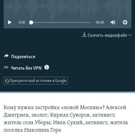
РАСПИСАНИЕ ВЕЩАНИЯ
No media source currently available
ПОДПИШИТЕСЬ НА РАССЫЛКУ
0:00
55:00
СОЦИАЛЬНЫЕ СЕТИ
Скачать медиафайл
Поделиться
Читать без VPN
Все сайты РСЕ/РС
Приоритетный источник в Google
Кому нужна застройка «новой Москвы»? Алексей
Дмитриев, эколог; Кирилл Суворов, активист,
житель села Уборы; Иван Сухий, активист, житель
поселка Николина Гора