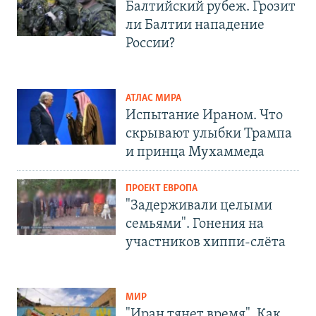
Балтийский рубеж. Грозит
ли Балтии нападение
России?
АТЛАС МИРА
Испытание Ираном. Что
скрывают улыбки Трампа
и принца Мухаммеда
ПРОЕКТ ЕВРОПА
"Задерживали целыми
семьями". Гонения на
участников хиппи-слёта
МИР
"Иран тянет время". Как