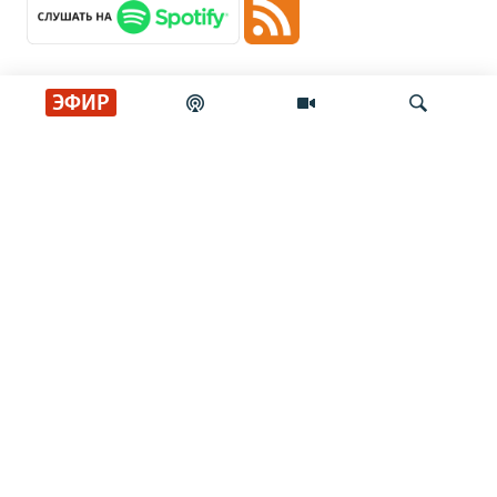
ЭФИР
Главные новости
Искать
Российские войска сбросили на Сумы
восемь авиабомб