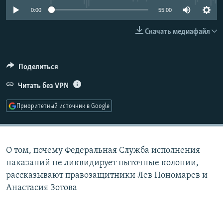
РАСПИСАНИЕ ВЕЩАНИЯ
0:00
55:00
ПОДПИШИТЕСЬ НА РАССЫЛКУ
Скачать медиафайл
СОЦИАЛЬНЫЕ СЕТИ
Поделиться
Читать без VPN
Приоритетный источник в Google
Все сайты РСЕ/РС
О том, почему Федеральная Служба исполнения
наказаний не ликвидирует пыточные колонии,
рассказывают правозащитники Лев Пономарев и
Анастасия Зотова