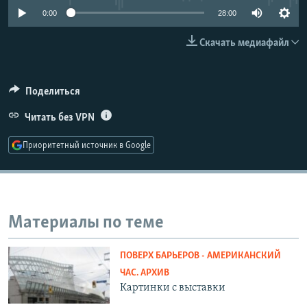
РАСПИСАНИЕ ВЕЩАНИЯ
0:00
28:00
ПОДПИШИТЕСЬ НА РАССЫЛКУ
Скачать медиафайл
СОЦИАЛЬНЫЕ СЕТИ
Поделиться
Читать без VPN
Приоритетный источник в Google
Все сайты РСЕ/РС
Материалы по теме
ПОВЕРХ БАРЬЕРОВ - АМЕРИКАНСКИЙ
ЧАС. АРХИВ
Картинки с выставки