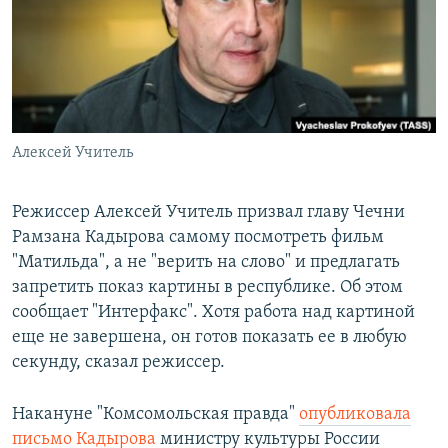
РАСПИСАНИЕ ВЕЩАНИЯ
ПОДПИШИТЕСЬ НА РАССЫЛКУ
СОЦИАЛЬНЫЕ СЕТИ
Алексей Учитель
Режиссер Алексей Учитель призвал главу Чечни
Рамзана Кадырова самому посмотреть фильм
Все сайты РСЕ/РС
"Матильда", а не "верить на слово" и предлагать
запретить показ картины в республике. Об этом
сообщает "Интерфакс". Хотя работа над картиной
еще не завершена, он готов показать ее в любую
секунду, сказал режиссер.
Накануне "Комсомольская правда"
опубликовала
письмо Кадырова
министру культуры России