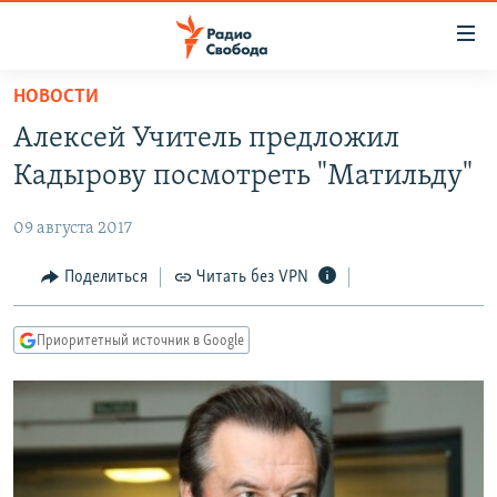
Ссылки
для
упрощенного
НОВОСТИ
ПРОГРАММЫ
доступа
Алексей Учитель предложил
ПОДКАСТЫ
Вернуться
Кадырову посмотреть "Матильду"
к
АВТОРСКИЕ ПРОЕКТЫ
основному
09 августа 2017
ЦИТАТЫ СВОБОДЫ
содержанию
Вернутся
МНЕНИЯ
Поделиться
Читать без VPN
к
КУЛЬТУРА
главной
Приоритетный источник в Google
навигации
IDEL.РЕАЛИИ
Вернутся
КАВКАЗ.РЕАЛИИ
к
СЕВЕР.РЕАЛИИ
поиску
СИБИРЬ.РЕАЛИИ