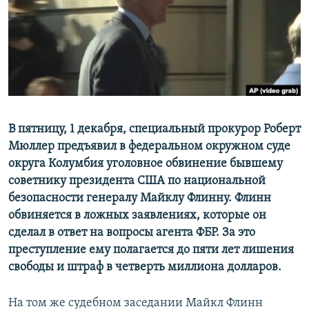
РАСПИСАНИЕ ВЕЩАНИЯ
ПОДПИШИТЕСЬ НА РАССЫЛКУ
СОЦИАЛЬНЫЕ СЕТИ
В пятницу, 1 декабря, специальный прокурор Роберт
Мюллер предъявил в федеральном окружном суде
округа Колумбия уголовное обвинение бывшему
Все сайты РСЕ/РС
советнику президента США по национальной
безопасности генералу Майклу Флинну. Флинн
обвиняется в ложных заявлениях, которые он
сделал в ответ на вопросы агента ФБР. За это
преступление ему полагается до пяти лет лишения
свободы и штраф в четверть миллиона долларов.
На том же судебном заседании Майкл Флинн