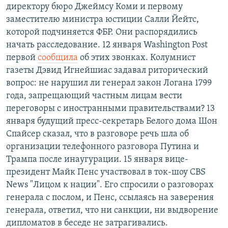
директору бюро Джеймсу Коми и первому
заместителю министра юстиции Салли Йейтс,
которой подчиняется ФБР. Они распорядились
начать расследование. 12 января Washington Post
первой
сообщила
об этих звонках. Колумнист
газеты Дэвид Игнейшиас задавал риторический
вопрос: не нарушил ли генерал закон Логана 1799
года, запрещающий частным лицам вести
переговоры с иностранными правительствами? 13
января будущий пресс-секретарь Белого дома Шон
Спайсер сказал, что в разговоре речь шла об
организации телефонного разговора Путина и
Трампа после инаугурации. 15 января вице-
президент Майк Пенс участвовал в ток-шоу CBS
News "Лицом к нации". Его спросили о разговорах
генерала с послом, и Пенс, ссылаясь на заверения
генерала, ответил, что ни санкции, ни выдворение
дипломатов в беседе не затрагивались.