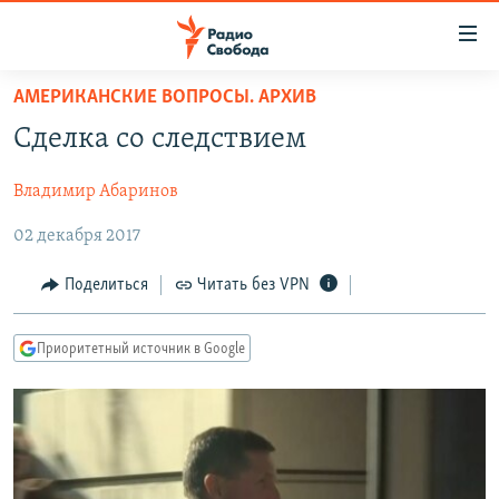
Ссылки
для
упрощенного
АМЕРИКАНСКИЕ ВОПРОСЫ. АРХИВ
ПРОГРАММЫ
доступа
Сделка со следствием
ПОДКАСТЫ
Вернуться
к
Владимир Абаринов
АВТОРСКИЕ ПРОЕКТЫ
основному
02 декабря 2017
ЦИТАТЫ СВОБОДЫ
содержанию
Вернутся
МНЕНИЯ
Поделиться
Читать без VPN
к
КУЛЬТУРА
главной
Приоритетный источник в Google
навигации
IDEL.РЕАЛИИ
Вернутся
КАВКАЗ.РЕАЛИИ
к
СЕВЕР.РЕАЛИИ
поиску
СИБИРЬ.РЕАЛИИ