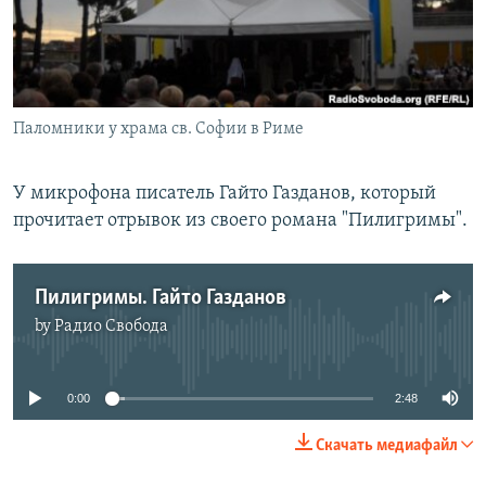
РАСПИСАНИЕ ВЕЩАНИЯ
ПОДПИШИТЕСЬ НА РАССЫЛКУ
СОЦИАЛЬНЫЕ СЕТИ
Паломники у храма св. Софии в Риме
У микрофона писатель Гайто Газданов, который
прочитает отрывок из своего романа "Пилигримы".
Все сайты РСЕ/РС
Пилигримы. Гайто Газданов
by
Радио Свобода
No media source currently available
0:00
2:48
Скачать медиафайл