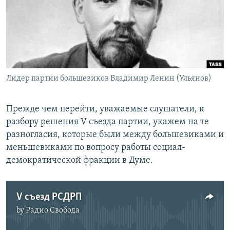
РАСПИСАНИЕ ВЕЩАНИЯ
ПОДПИШИТЕСЬ НА РАССЫЛКУ
СОЦИАЛЬНЫЕ СЕТИ
Лидер партии большевиков Владимир Ленин (Ульянов)
Прежде чем перейти, уважаемые слушатели, к
разбору решения V съезда партии, укажем на те
Все сайты РСЕ/РС
разногласия, которые были между большевиками и
меньшевиками по вопросу работы социал-
демократической фракции в Думе.
V съезд РСДРП
by
Радио Свобода
No media source currently available