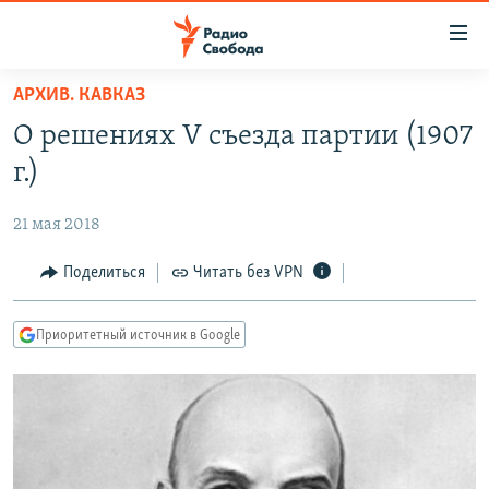
Ссылки
для
упрощенного
АРХИВ. КАВКАЗ
ПРОГРАММЫ
доступа
О решениях V съезда партии (1907
ПОДКАСТЫ
Вернуться
г.)
к
АВТОРСКИЕ ПРОЕКТЫ
основному
21 мая 2018
ЦИТАТЫ СВОБОДЫ
содержанию
Вернутся
МНЕНИЯ
Поделиться
Читать без VPN
к
КУЛЬТУРА
главной
Приоритетный источник в Google
навигации
IDEL.РЕАЛИИ
Вернутся
КАВКАЗ.РЕАЛИИ
к
СЕВЕР.РЕАЛИИ
поиску
СИБИРЬ.РЕАЛИИ