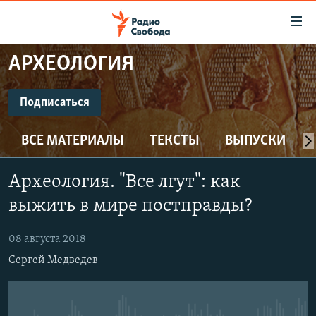
Ссылки
для
упрощенного
АРХЕОЛОГИЯ
ПРОГРАММЫ
доступа
ПОДКАСТЫ
Подписаться
Вернуться
к
ПОДПИСАТЬСЯ
АВТОРСКИЕ ПРОЕКТЫ
основному
ВСЕ МАТЕРИАЛЫ
ТЕКСТЫ
ВЫПУСКИ
ЦИТАТЫ СВОБОДЫ
содержанию
CastBox
Вернутся
МНЕНИЯ
Археология. "Все лгут": как
к
КУЛЬТУРА
выжить в мире постправды?
главной
Подписаться
навигации
IDEL.РЕАЛИИ
08 августа 2018
Вернутся
КАВКАЗ.РЕАЛИИ
Сергей Медведев
к
СЕВЕР.РЕАЛИИ
поиску
СИБИРЬ.РЕАЛИИ