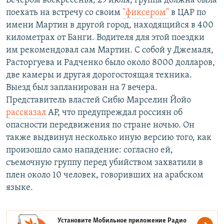
Вечером воскресенья, 29 июля, группа должна была
поехать на встречу со своим
"фиксером"
в ЦАР по
имени Мартин в другой город, находящийся в 400
километрах от Банги. Водителя для этой поездки
им рекомендовал сам Мартин. С собой у Джемаля,
Расторгуева и Радченко было около 8000 долларов,
две камеры и другая дорогостоящая техника.
Выезд был запланирован на 7 вечера.
Представитель властей Сибю Марселин Йойо
рассказал
AP, что предупреждал россиян об
опасности передвижения по стране ночью. Он
также выдвинул несколько иную версию того, как
произошло само нападение: согласно ей,
съемочную группу перед убийством захватили в
плен около 10 человек, говоривших на арабском
языке.
Установите Мобильное приложение
Радио