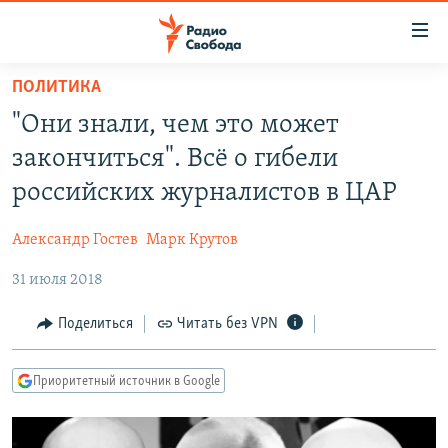
Ссылки
для
упрощенного
ПОЛИТИКА
ПРОГРАММЫ
доступа
"Они знали, чем это может
ПОДКАСТЫ
Вернуться
закончиться". Всё о гибели
к
АВТОРСКИЕ ПРОЕКТЫ
российских журналистов в ЦАР
основному
ЦИТАТЫ СВОБОДЫ
содержанию
Александр Гостев
Марк Крутов
Вернутся
МНЕНИЯ
к
31 июля 2018
КУЛЬТУРА
главной
навигации
IDEL.РЕАЛИИ
Поделиться
Читать без VPN
Вернутся
КАВКАЗ.РЕАЛИИ
к
Приоритетный источник в Google
СЕВЕР.РЕАЛИИ
поиску
СИБИРЬ.РЕАЛИИ