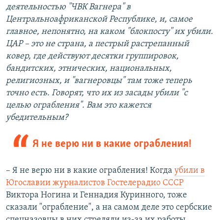
деятельностью "ЧВК Вагнера" в
Центральноафриканской Республике, и, самое
главное, непонятно, на каком "блокпосту" их убили.
ЦАР – это не страна, а пестрый растрепанный
ковер, где действуют десятки группировок,
бандитских, этнических, национальных,
религиозных, и "вагнеровцы" там тоже теперь
точно есть. Говорят, что их из засады убили "с
целью ограбления". Вам это кажется
убедительным?
Я не верю ни в какие ограбления!​
– Я не верю ни в какие ограбления! Когда
убили в
Югославии журналистов Гостелерадио СССР
Виктора Ногина и Геннадия Куринного, тоже
сказали "ограбление", а на самом деле это сербские
спецназовцы в них стреляли из-за их работы.