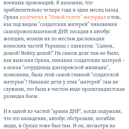
военных провокаций. Я напомню, что
приблизительно четыре года и один месяц назад
Орхан
напечатал в "Новой газете" материал
о том,
как под видом "солдатских матерей" чиновники
самопровозглашенной ДНР, посадив в автобус
женщин, возили их по местам дислокации
воинских частей Украины с плакатом: "Сынок,
домой! Войну долой!" На самом деле там не было,
как выяснил Орхан, никаких солдатских матерей –
а некая "сотрудница дэнээровской милиции",
полковник, была этой самой главной "солдатской
матерью"! Никакие дети у этих "матерей" там не
служили, это была в чистом виде пропагандистская
разведка боем.
И в одной из частей "армии ДНР", когда подумали,
что это нападение, автобус обстреляли, погибли
люди, и Орхан тоже был там. И он, несмотря на