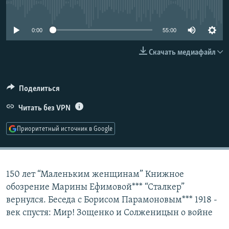
No media source currently available
РАСПИСАНИЕ ВЕЩАНИЯ
ПОДПИШИТЕСЬ НА РАССЫЛКУ
0:00
55:00
Скачать медиафайл
СОЦИАЛЬНЫЕ СЕТИ
Поделиться
Читать без VPN
Все сайты РСЕ/РС
Приоритетный источник в Google
150 лет “Маленьким женщинам” Книжное
обозрение Марины Ефимовой*** “Сталкер”
вернулся. Беседа с Борисом Парамоновым*** 1918 -
век спустя: Мир! Зощенко и Солженицын о войне