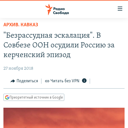
Ссылки
для
упрощенного
АРХИВ. КАВКАЗ
ПРОГРАММЫ
доступа
"Безрассудная эскалация". В
ПОДКАСТЫ
Вернуться
Совбезе ООН осудили Россию за
к
АВТОРСКИЕ ПРОЕКТЫ
керченский эпизод
основному
ЦИТАТЫ СВОБОДЫ
содержанию
27 ноября 2018
Вернутся
МНЕНИЯ
к
Поделиться
Читать без VPN
КУЛЬТУРА
главной
навигации
IDEL.РЕАЛИИ
Приоритетный источник в Google
Вернутся
КАВКАЗ.РЕАЛИИ
к
СЕВЕР.РЕАЛИИ
поиску
СИБИРЬ.РЕАЛИИ