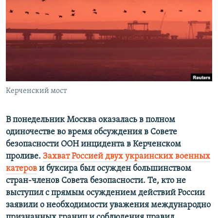
РАСПИСАНИЕ ВЕЩАНИЯ
ПОДПИШИТЕСЬ НА РАССЫЛКУ
СОЦИАЛЬНЫЕ СЕТИ
Керченский мост
Все сайты РСЕ/РС
В понедельник Москва оказалась в полном
одиночестве во время обсуждения в Совете
безопасности ООН инцидента в Керченском
проливе.
Захват Россией двух украинских военных
катеров
и буксира был осужден большинством
стран-членов Совета безопасности. Те, кто не
выступил с прямым осуждением действий России
заявили о необходимости уважения международно
признанных границ и соблюдения правил