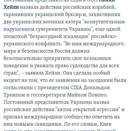
Постоянный представитель США в ООН
Никки
Хейли
назвала действия российских кораблей,
таранивших украинский буксир и, захвативших
два украинских военных катера "возмутительным
нарушением суверенитета Украины", еще одной
попыткой "безрассудной эскалации" российско-
украинского конфликта. "Во имя международного
мира и безопасности Россия должна
безотлагательно прекратить свое незаконное
поведение и уважать право судоходства для всех
стран", – заявила Хейли. Она сделала особый
акцент на том, что ее заявления на заседании были
согласованы с президентом США Дональдом
Трампом и госсекретарем Майком Помпео.
Постоянный представитель Украины назвал
российские действия "актом открытой агрессии" и
призвал международное сообщество ответить на
них новыми санкциями. По его словам, Киев