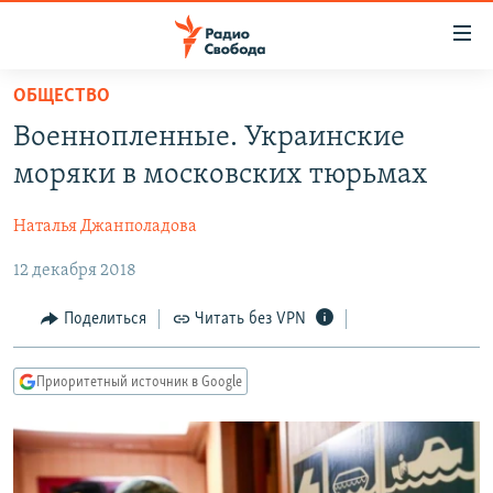
Ссылки
для
упрощенного
ОБЩЕСТВО
ПРОГРАММЫ
доступа
Военнопленные. Украинские
ПОДКАСТЫ
Вернуться
моряки в московских тюрьмах
к
АВТОРСКИЕ ПРОЕКТЫ
основному
Наталья Джанполадова
ЦИТАТЫ СВОБОДЫ
содержанию
Вернутся
12 декабря 2018
МНЕНИЯ
к
КУЛЬТУРА
Поделиться
Читать без VPN
главной
навигации
IDEL.РЕАЛИИ
Вернутся
Приоритетный источник в Google
КАВКАЗ.РЕАЛИИ
к
СЕВЕР.РЕАЛИИ
поиску
СИБИРЬ.РЕАЛИИ