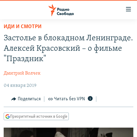
Ссылки
для
упрощенного
ИДИ И СМОТРИ
ПРОГРАММЫ
доступа
Застолье в блокадном Ленинграде.
ПОДКАСТЫ
Вернуться
Алексей Красовский – о фильме
к
АВТОРСКИЕ ПРОЕКТЫ
"Праздник"
основному
ЦИТАТЫ СВОБОДЫ
содержанию
Дмитрий Волчек
Вернутся
МНЕНИЯ
к
04 января 2019
КУЛЬТУРА
главной
навигации
IDEL.РЕАЛИИ
Поделиться
Читать без VPN
Вернутся
КАВКАЗ.РЕАЛИИ
к
Приоритетный источник в Google
СЕВЕР.РЕАЛИИ
поиску
СИБИРЬ.РЕАЛИИ