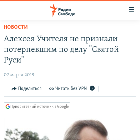
Ссылки
для
упрощенного
НОВОСТИ
ПРОГРАММЫ
доступа
Алексея Учителя не признали
ПОДКАСТЫ
Вернуться
потерпевшим по делу "Святой
к
АВТОРСКИЕ ПРОЕКТЫ
Руси"
основному
ЦИТАТЫ СВОБОДЫ
содержанию
07 марта 2019
Вернутся
МНЕНИЯ
к
Поделиться
Читать без VPN
КУЛЬТУРА
главной
навигации
IDEL.РЕАЛИИ
Приоритетный источник в Google
Вернутся
КАВКАЗ.РЕАЛИИ
к
СЕВЕР.РЕАЛИИ
поиску
СИБИРЬ.РЕАЛИИ