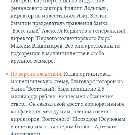
Абгарян, партнёр фонда по индустрии
финансового сектора Филипп Дельпаль,
директор по инвестициям Иван Зюзин,
бывший председатель правления банка
"Восточный" Алексей Кордичев и генеральный
директор "Первого коллекторского бюро"
Максим Владимиров. Все они арестованы по
подозрению в мошенничестве в особо
крупном размере.​
По версии следствия
, Калви организовал
мошенническую схему, благодаря которой из
банка "Восточный" было похищено 2,5
миллиарда рублей. Бизнесмен обвинения
отверг. Он связал свой арест с корпоративным
конфликтом между ним, членом совета
директоров "Восточного" Шерзодом Юсуповым
и ещё одним акционером банка – Артёмом
Аветисяном.