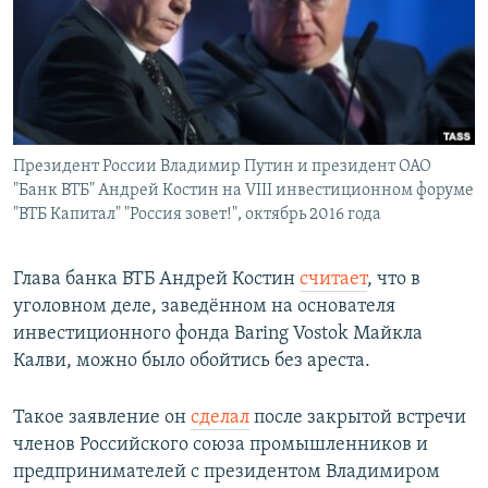
РАСПИСАНИЕ ВЕЩАНИЯ
ПОДПИШИТЕСЬ НА РАССЫЛКУ
СОЦИАЛЬНЫЕ СЕТИ
Президент России Владимир Путин и президент ОАО
"Банк ВТБ" Андрей Костин на VIII инвестиционном форуме
"ВТБ Капитал" "Россия зовет!", октябрь 2016 года
Все сайты РСЕ/РС
Глава банка ВТБ Андрей Костин
считает
, что в
уголовном деле, заведённом на основателя
инвестиционного фонда Baring Vostok Майкла
Калви, можно было обойтись без ареста.
Такое заявление он
сделал
после закрытой встречи
членов Российского союза промышленников и
предпринимателей с президентом Владимиром