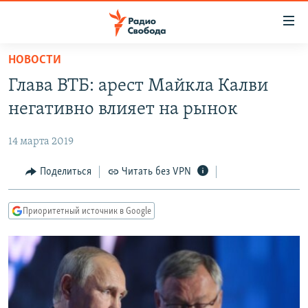
Ссылки
для
упрощенного
НОВОСТИ
ПРОГРАММЫ
доступа
Глава ВТБ: арест Майкла Калви
ПОДКАСТЫ
Вернуться
негативно влияет на рынок
к
АВТОРСКИЕ ПРОЕКТЫ
основному
14 марта 2019
ЦИТАТЫ СВОБОДЫ
содержанию
Вернутся
МНЕНИЯ
Поделиться
Читать без VPN
к
КУЛЬТУРА
главной
Приоритетный источник в Google
навигации
IDEL.РЕАЛИИ
Вернутся
КАВКАЗ.РЕАЛИИ
к
СЕВЕР.РЕАЛИИ
поиску
СИБИРЬ.РЕАЛИИ