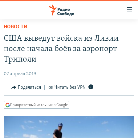
Ссылки
для
упрощенного
НОВОСТИ
ПРОГРАММЫ
доступа
США выведут войска из Ливии
ПОДКАСТЫ
Вернуться
после начала боёв за аэропорт
к
АВТОРСКИЕ ПРОЕКТЫ
Триполи
основному
ЦИТАТЫ СВОБОДЫ
содержанию
07 апреля 2019
Вернутся
МНЕНИЯ
к
Поделиться
Читать без VPN
КУЛЬТУРА
главной
навигации
IDEL.РЕАЛИИ
Приоритетный источник в Google
Вернутся
КАВКАЗ.РЕАЛИИ
к
СЕВЕР.РЕАЛИИ
поиску
СИБИРЬ.РЕАЛИИ