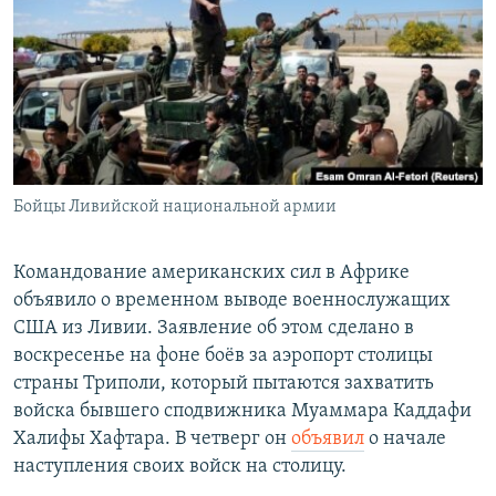
РАСПИСАНИЕ ВЕЩАНИЯ
ПОДПИШИТЕСЬ НА РАССЫЛКУ
СОЦИАЛЬНЫЕ СЕТИ
Бойцы Ливийской национальной армии
Все сайты РСЕ/РС
Командование американских сил в Африке
объявило о временном выводе военнослужащих
США из Ливии. Заявление об этом сделано в
воскресенье на фоне боёв за аэропорт столицы
страны Триполи, который пытаются захватить
войска бывшего сподвижника Муаммара Каддафи
Халифы Хафтара. В четверг он
объявил
о начале
наступления своих войск на столицу.