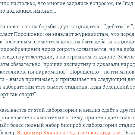
чно настолько, что многие задались вопросом, не "под
, то под каким именно…
а нового этапа борьбы двух кандидатов – "дебаты" и "
елает Порошенко: он заявляет журналистам, что пере
в "ключевым элементом должны быть дебаты кандидат
видеообращении через соцсеть соглашается, но на деба
езиденту телестудии, а на огромном стадионе. Зеленс
аты обязательно "прошли экспертизу и доказали народу
лкоголиков, ни наркоманов". Порошенко – почти мгнов
ети – вызов принимает, и приглашает на следующий де
в лаборатории того самого стадиона, куда Зеленский зо
орт так спорт!"
азывается от этой лаборатории и анализ сдаёт в друго
орой известен симпатиями к нему, причём сдает только
аёт более полный набор биопроб в лаборатории стадио
боксёр
Владимир Кличко предлагает кандидатам
: "Ес