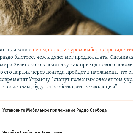
еланный мною
перед первым туром выборов президент
ораздо быстрее, чем я даже мог предполагать. Оценива
мира Зеленского в политику как приход нового поколе
о его партия через полгода пройдет в парламент, что он
современят Украину, "станут полезным элементом ук
экосистемы, будут способствовать её эволюции".
Установите Мобильное приложение
Радио Свобода
Читайте Свободу в
Телеграме