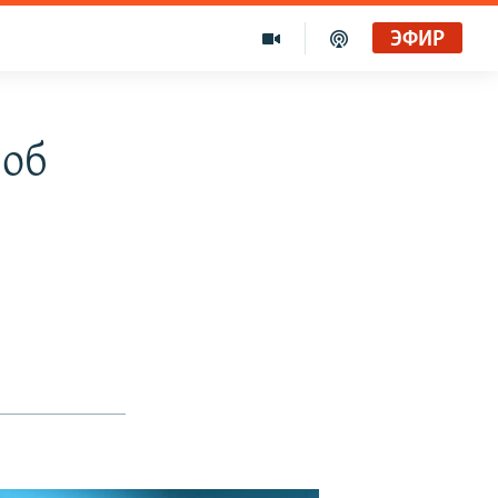
ЭФИР
 об