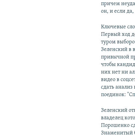
причем неуда
он, и если да
Ключевые слов
Первый ход д
туром выборо
Зеленский в 
привычной пр
чтобы кандид
них нет ни а
видео в соцс
сдать анализ 
поединок: "Сп
Зеленский отк
владелец кот
Порошенко сд
Знаменитый 