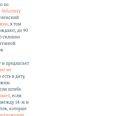
о по
и
Voluntary
Зеленский
лизы
, в том
рждают, до 90
о склонно
огемной
в.
 и предлагает
вно не
 есть в дату,
олжны
тели штаба
вает
, если
 между 14-м и
атов, которые
редложение