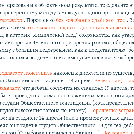
нтересованы в объективном результате, то сделайте эт
о проверенному методу в международной организаци
sociation"
. Порошенко
без колебания сдаёт этот тест
. 
ит, а затем
отказывается сдавать дополнительные ана
ы, в которых "химический след" сохраняется, как утве
ботает против Зеленского: при прочих равных, обществ
 нему с большим подозрением, как к представителю "б
люс остался осадочек от его выступления в ночь выборо
едлагает приступить
наконец к дискуссии по существу
 на Олимпийском стадионе – 14 апреля.
Зеленский, сло
заявляет
, что дебаты состоятся на стадионе 19 апреля, то
дебаты проводятся согласно положениям закона, они д
в студии Общественного телевидения (хотя представи
лкуют положения закона по-иному).
Порошенко устраи
две: на стадионе 14 апреля (или в промежуточные даты
преля он пойдет в студию Общественного ТВ для тех деб
ет закон "О выборах президента Украины".
Последнее п