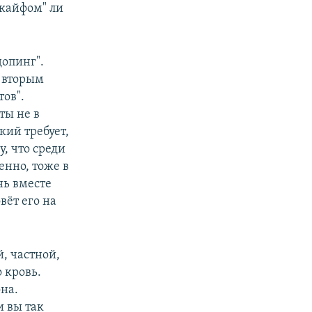
 кайфом" ли
допинг".
д вторым
ов".
ты не в
кий требует,
, что среди
енно, тоже в
нь вместе
вёт его на
й, частной,
 кровь.
на.
ли вы так