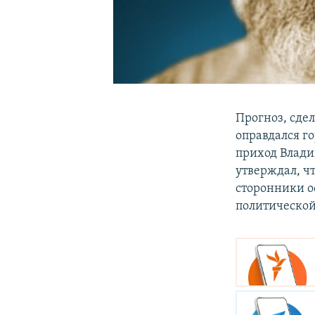
Прогноз, сд
оправдался г
приход Влади
утверждал, чт
сторонники о
политической 