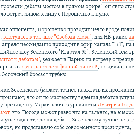
"провести дебаты мостом в прямом эфире": он явно ст
сло встреч лицом к лицу с Порошенко к нулю.
твия оппонента, Порошенко проводит нечто вроде пол
:
выступает в ток-шоу "Свобода слова"
, для НВ-радио
д
 11 апреля неожиданно приходит в эфир канала "1+1", на
дийное шоу Зеленского "Квартал 95". Зеленский тем 
вится к дебатам"
, уезжает в Париж на встречу с прези
перников
связывают телефонной линией
, но диалога н
 Зеленский бросает трубку.
ики Зеленского (может, точнее называть их противн
ризнают, что он по мастерству ведения дебатов уступ
у президенту. Украинские журналисты
Дмитрий Гордо
чают
, что "Володя может разве что на таланте, на юмор
 и утверждают, что на дебаты Зеленскому лучше не вых
оворя, не представляю себе современного президента,