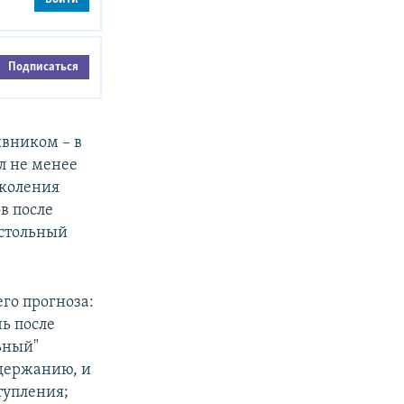
Подписаться
вником – в
л не менее
околения
в после
астольный
его прогноза:
ь после
ьный"
одержанию, и
ступления;