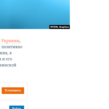
а Украины
,
я позитивно
ния, я
 и его
раинской
Установить
Войти