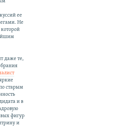
вым
куссий ее
легами. Не
к которой
нейшим
т даже те,
избрания
налист
 яркие
по старым
нность
дидата и в
кадровую
евых фигур
итрину и