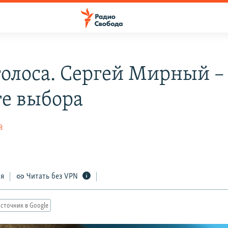
голоса. Сергей Мирный –
те выбора
й
ся
Читать без VPN
сточник в Google