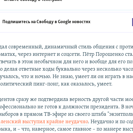
Подпишитесь на Свободу в
Google новостях
дал современный, динамичный стиль общения с проти
матах, через интернет и соцсети. Пётр Порошенко ста
вечать в этом необычном для него и вообще для его п
о делая ответные ходы буквально через несколько часо
учалось, что и ночью. Не знаю, умеет ли он играть в н
политический пинг-понг, как оказалось, умеет.
ентов сразу же подтвердила верность другой части мо
офессионально не готов к должности президента. В ноч
 выборов в прямом ТВ-эфире из своего штаба "экзитпол
еленский выступил крайне неудачно
. Неудачно и по с
зыка, и – что, наверное, самое главное – по манере вы