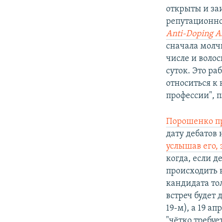
открыты и заи
репутационн
Anti-Doping As
сначала молч
числе и волос
суток. Это ра
относиться к
профессии", п
Порошенко пр
дату дебатов
услышав его, 
когда, если 
происходить 
кандидата то
встреч будет 
19-м), а 19 а
"чётко требу