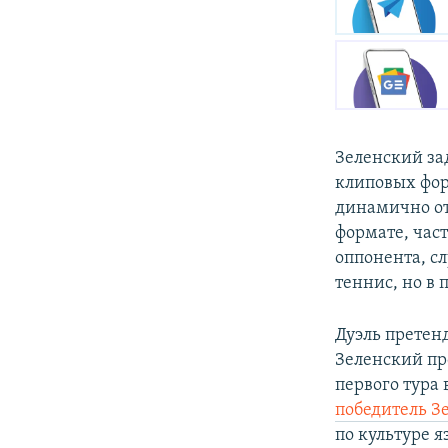
Зеленский за
клиповых фор
динамично от
формате, част
оппонента, сл
теннис, но в 
Дуэль претенд
Зеленский пр
первого тура
победитель З
по культуре я