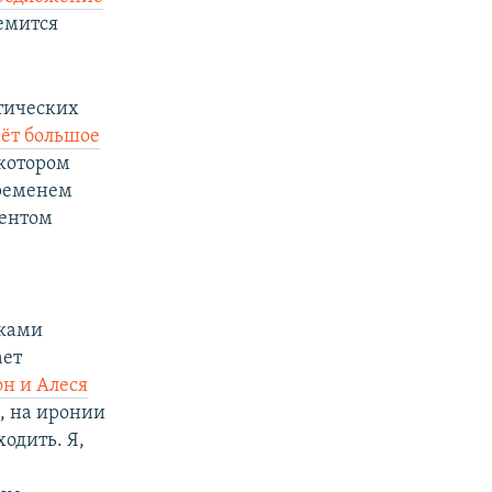
ремится
итических
аёт большое
 котором
временем
дентом
е
иками
ает
н и Алеся
е, на иронии
одить. Я,