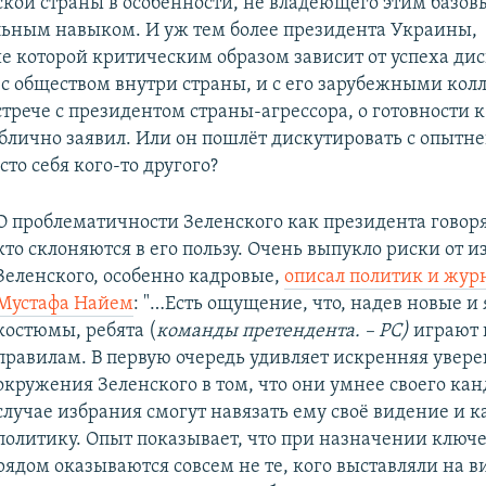
кой страны в особенности, не владеющего этим базо
ьным навыком. И уж тем более президента Украины,
е которой критическим образом зависит от успеха дис
 с обществом внутри страны, и с его зарубежными кол
стрече с президентом страны-агрессора, о готовности 
блично заявил. Или он пошлёт дискутировать с опыт
то себя кого-то другого?
О проблематичности Зеленского как президента говоря
кто склоняются в его пользу. Очень выпукло риски от 
Зеленского, особенно кадровые,
описал политик и жур
Мустафа Найем
: "…Есть ощущение, что, надев новые и
костюмы, ребята (
команды претендента. – РС)
играют 
правилам. В первую очередь удивляет искренняя увере
окружения Зеленского в том, что они умнее своего кан
случае избрания смогут навязать ему своё видение и 
политику. Опыт показывает, что при назначении ключ
рядом оказываются совсем не те, кого выставляли на в