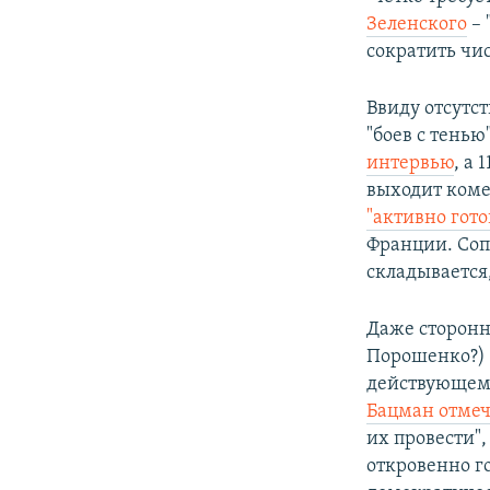
Зеленского
– 
сократить чи
Ввиду отсутс
"боев с тенью"
интервью
, а
выходит коме
"активно гото
Франции. Со
складывается,
Даже сторонн
Порошенко?) п
действующем
Бацман отме
их провести",
откровенно г