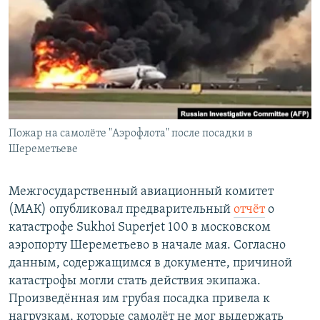
РАСПИСАНИЕ ВЕЩАНИЯ
ПОДПИШИТЕСЬ НА РАССЫЛКУ
СОЦИАЛЬНЫЕ СЕТИ
Пожар на самолёте "Аэрофлота" после посадки в
Шереметьеве
Все сайты РСЕ/РС
Межгосударственный авиационный комитет
(МАК) опубликовал предварительный
отчёт
о
катастрофе Sukhoi Superjet 100 в московском
аэропорту Шереметьево в начале мая. Согласно
данным, содержащимся в документе, причиной
катастрофы могли стать действия экипажа.
Произведённая им грубая посадка привела к
нагрузкам, которые самолёт не мог выдержать