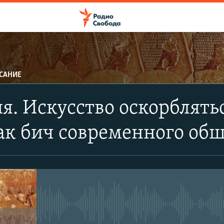
САНИЕ
ПОДПИСАТЬСЯ
я. Искусство оскорблять
Apple Podcasts
ак бич современного общ
CastBox
Подписаться
No media source currently avail