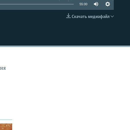
55:00
Скачать медиафайл
EMBED
дня