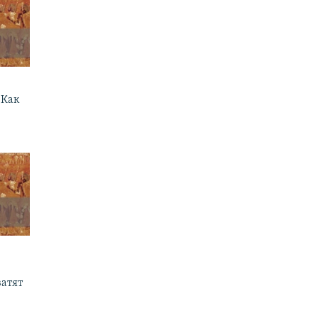
 Как
ватят