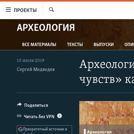
Ссылки
ПРОЕКТЫ
для
Искать
упрощенного
АРХЕОЛОГИЯ
ПРОГРАММЫ
доступа
ПОДКАСТЫ
Вернуться
ВСЕ МАТЕРИАЛЫ
ТЕКСТЫ
ВЫПУСКИ
ОПИ
АВТОРСКИЕ ПРОЕКТЫ
к
основному
ЦИТАТЫ СВОБОДЫ
10 июля 2019
Археологи
содержанию
МНЕНИЯ
Сергей Медведев
Вернутся
чувств» к
КУЛЬТУРА
к
главной
IDEL.РЕАЛИИ
навигации
КАВКАЗ.РЕАЛИИ
Вернутся
Поделиться
к
СЕВЕР.РЕАЛИИ
Читать без VPN
поиску
СИБИРЬ.РЕАЛИИ
Приоритетный источник в