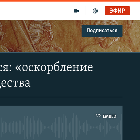
ЭФИР
Подписаться
ся: «оскорбление
ества
EMBED
able