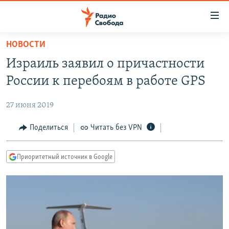
Ссылки
для
упрощенного
НОВОСТИ
ПРОГРАММЫ
доступа
Израиль заявил о причастности
ПОДКАСТЫ
Вернуться
России к перебоям в работе GPS
к
АВТОРСКИЕ ПРОЕКТЫ
основному
27 июня 2019
ЦИТАТЫ СВОБОДЫ
содержанию
Вернутся
МНЕНИЯ
Поделиться
Читать без VPN
к
КУЛЬТУРА
главной
Приоритетный источник в Google
навигации
IDEL.РЕАЛИИ
Вернутся
КАВКАЗ.РЕАЛИИ
к
СЕВЕР.РЕАЛИИ
поиску
СИБИРЬ.РЕАЛИИ