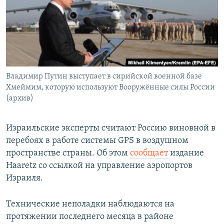
РАСПИСАНИЕ ВЕЩАНИЯ
ПОДПИШИТЕСЬ НА РАССЫЛКУ
СОЦИАЛЬНЫЕ СЕТИ
Владимир Путин выступает в сирийской военной базе
Хмеймим, которую используют Вооружённые силы России
(архив)
Все сайты РСЕ/РС
Израильские эксперты считают Россию виновной в
перебоях в работе системы GPS в воздушном
пространстве страны. Об этом
сообщает
издание
Haaretz со ссылкой на управление аэропортов
Израиля.
Технические неполадки наблюдаются на
протяжении последнего месяца в районе