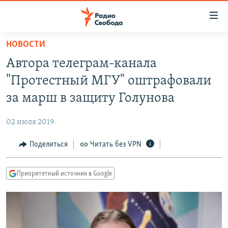
Ссылки
для
упрощенного
НОВОСТИ
ПРОГРАММЫ
доступа
Автора телеграм-канала
ПОДКАСТЫ
Вернуться
"Протестный МГУ" оштрафовали
к
АВТОРСКИЕ ПРОЕКТЫ
за марш в защиту Голунова
основному
ЦИТАТЫ СВОБОДЫ
содержанию
02 июля 2019
Вернутся
МНЕНИЯ
к
Поделиться
Читать без VPN
КУЛЬТУРА
главной
навигации
IDEL.РЕАЛИИ
Приоритетный источник в Google
Вернутся
КАВКАЗ.РЕАЛИИ
к
СЕВЕР.РЕАЛИИ
поиску
СИБИРЬ.РЕАЛИИ