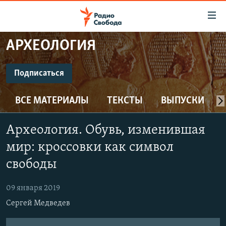
Ссылки
для
упрощенного
АРХЕОЛОГИЯ
ПРОГРАММЫ
доступа
ПОДКАСТЫ
Подписаться
Вернуться
к
ПОДПИСАТЬСЯ
АВТОРСКИЕ ПРОЕКТЫ
основному
ВСЕ МАТЕРИАЛЫ
ТЕКСТЫ
ВЫПУСКИ
ЦИТАТЫ СВОБОДЫ
содержанию
CastBox
Вернутся
МНЕНИЯ
Археология. Обувь, изменившая
к
КУЛЬТУРА
мир: кроссовки как символ
главной
Подписаться
навигации
IDEL.РЕАЛИИ
свободы
Вернутся
КАВКАЗ.РЕАЛИИ
к
09 января 2019
СЕВЕР.РЕАЛИИ
поиску
Сергей Медведев
СИБИРЬ.РЕАЛИИ